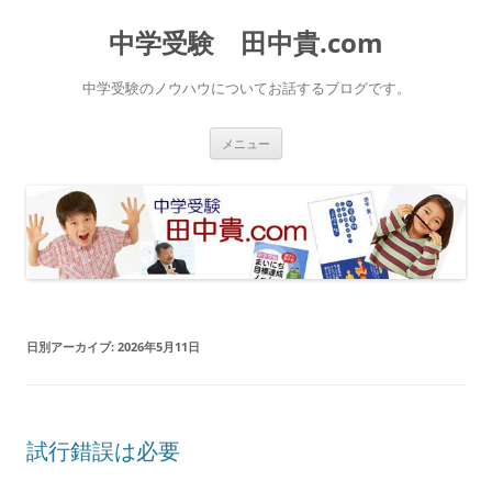
中学受験 田中貴.com
中学受験のノウハウについてお話するブログです。
コ
メニュー
ン
テ
ン
ツ
へ
ス
キ
ッ
プ
日別アーカイブ:
2026年5月11日
試行錯誤は必要