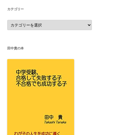
カテゴリー
カ
テ
ゴ
リ
ー
田中貴の本