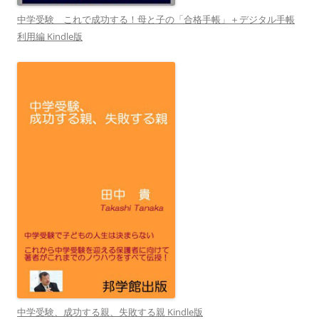
中学受験 これで成功する！母と子の「合格手帳」＋デジタル手帳
利用編 Kindle版
中学受験、成功する親、失敗する親 Kindle版