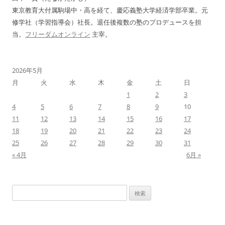
東京教育大付属駒場中・高を経て、慶応義塾大学経済学部卒業。元
修学社（学習指導会）社長。退任後複数の塾のプロデュースを担
当。
フリーダムオンライン
主宰。
2026年5月
月
火
水
木
金
土
日
1
2
3
4
5
6
7
8
9
10
11
12
13
14
15
16
17
18
19
20
21
22
23
24
25
26
27
28
29
30
31
« 4月
6月 »
検
索: