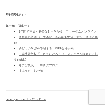
邦学館関連サイト
邦学館 関連サイト
2年間で完成する塾なし中学受験 フリーダムオンライン
慶應義塾普通部・中等部・湘南藤沢中等部対策 慶應進学
館
子どもの学習を管理する WEB合格手帳
中学受験教材「これでわかるシリーズ」などを販売する邦
学館出版
邦学館代表 田中貴のブログ
株式会社 邦学館
Proudly powered by WordPress