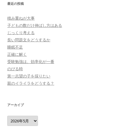
最近の投稿
積み重ねが大事
子どもの数だけ伸ばし方はある
じっくり考える
長い問題文をどうするか
睡眠不足
正確に解く
受験勉強は、効率化が一番
のびる時
第一志望の子を採りたい
親のイライラをどうする？
アーカイブ
ア
ー
カ
イ
ブ