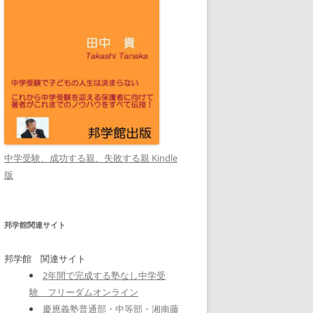
中学受験、成功する親、失敗する親 Kindle
版
邦学館関連サイト
邦学館 関連サイト
2年間で完成する塾なし中学受
験 フリーダムオンライン
慶應義塾普通部・中等部・湘南藤