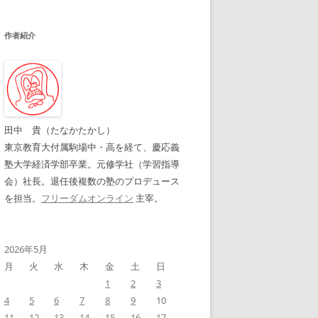
作者紹介
田中 貴（たなかたかし）
東京教育大付属駒場中・高を経て、慶応義
塾大学経済学部卒業。元修学社（学習指導
会）社長。退任後複数の塾のプロデュース
を担当。
フリーダムオンライン
主宰。
2026年5月
月
火
水
木
金
土
日
1
2
3
4
5
6
7
8
9
10
11
12
13
14
15
16
17