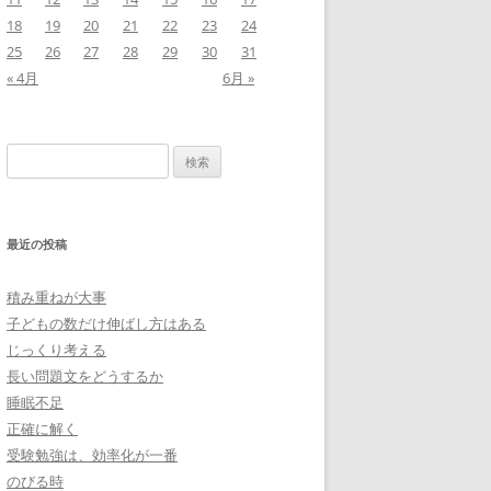
18
19
20
21
22
23
24
25
26
27
28
29
30
31
« 4月
6月 »
検
索:
最近の投稿
積み重ねが大事
子どもの数だけ伸ばし方はある
じっくり考える
長い問題文をどうするか
睡眠不足
正確に解く
受験勉強は、効率化が一番
のびる時