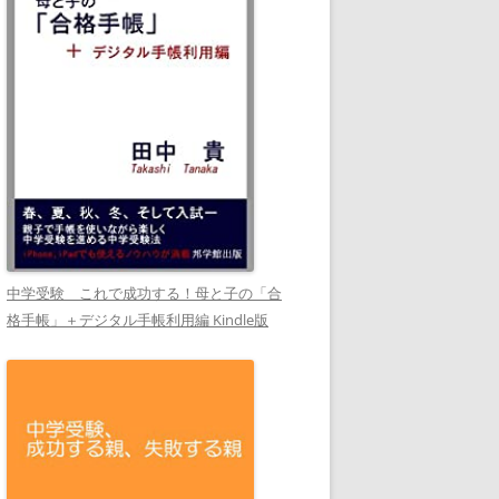
中学受験 これで成功する！母と子の「合
格手帳」＋デジタル手帳利用編 Kindle版