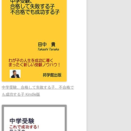
中学受験、合格して失敗する子、不合格で
も成功する子 Kindle版