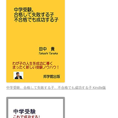
中学受験、合格して失敗する子、不合格でも成功する子 Kindle版