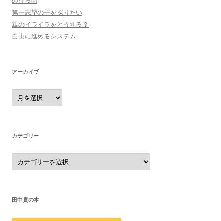
のびる時
第一志望の子を採りたい
親のイライラをどうする？
自由に進めるシステム
アーカイブ
ア
ー
カ
イ
ブ
カテゴリー
カ
テ
ゴ
リ
ー
田中貴の本