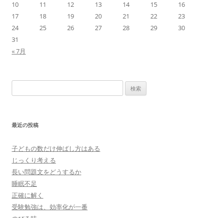
10
11
12
13
14
15
16
17
18
19
20
21
22
23
24
25
26
27
28
29
30
31
« 7月
検
索:
最近の投稿
子どもの数だけ伸ばし方はある
じっくり考える
長い問題文をどうするか
睡眠不足
正確に解く
受験勉強は、効率化が一番