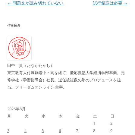
投
←
問題文が読み切れていない
試行錯誤は必要
→
稿
ナ
作者紹介
ビ
ゲ
ー
シ
ョ
田中 貴（たなかたかし）
ン
東京教育大付属駒場中・高を経て、慶応義塾大学経済学部卒業。元
修学社（学習指導会）社長。退任後複数の塾のプロデュースを担
当。
フリーダムオンライン
主宰。
2026年8月
月
火
水
木
金
土
日
1
2
3
4
5
6
7
8
9