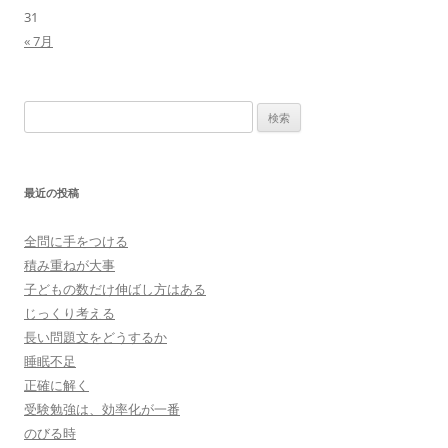
31
« 7月
検
索:
最近の投稿
全問に手をつける
積み重ねが大事
子どもの数だけ伸ばし方はある
じっくり考える
長い問題文をどうするか
睡眠不足
正確に解く
受験勉強は、効率化が一番
のびる時