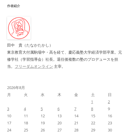
ナ
作者紹介
ビ
ゲ
ー
シ
ョ
田中 貴（たなかたかし）
ン
東京教育大付属駒場中・高を経て、慶応義塾大学経済学部卒業。元
修学社（学習指導会）社長。退任後複数の塾のプロデュースを担
当。
フリーダムオンライン
主宰。
2026年8月
月
火
水
木
金
土
日
1
2
3
4
5
6
7
8
9
10
11
12
13
14
15
16
17
18
19
20
21
22
23
24
25
26
27
28
29
30