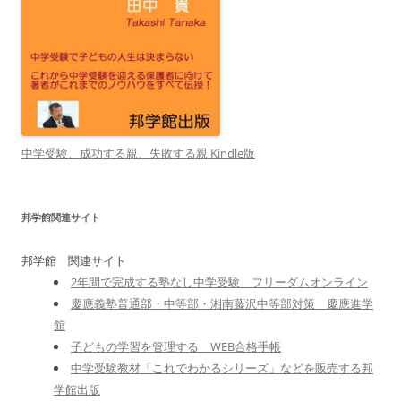
中学受験、成功する親、失敗する親 Kindle版
邦学館関連サイト
邦学館 関連サイト
2年間で完成する塾なし中学受験 フリーダムオンライン
慶應義塾普通部・中等部・湘南藤沢中等部対策 慶應進学
館
子どもの学習を管理する WEB合格手帳
中学受験教材「これでわかるシリーズ」などを販売する邦
学館出版