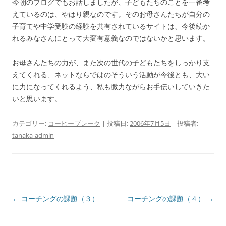
今朝のブログでもお話しましたが、子どもたちのことを一番考
えているのは、やはり親なのです。そのお母さんたちが自分の
子育てや中学受験の経験を共有されているサイトは、今後続か
れるみなさんにとって大変有意義なのではないかと思います。
お母さんたちの力が、また次の世代の子どもたちをしっかり支
えてくれる、ネットならではのそういう活動が今後とも、大い
に力になってくれるよう、私も微力ながらお手伝いしていきた
いと思います。
カテゴリー:
コーヒーブレーク
| 投稿日:
2006年7月5日
|
投稿者:
tanaka-admin
投
←
コーチングの課題（３）
コーチングの課題（４）
→
稿