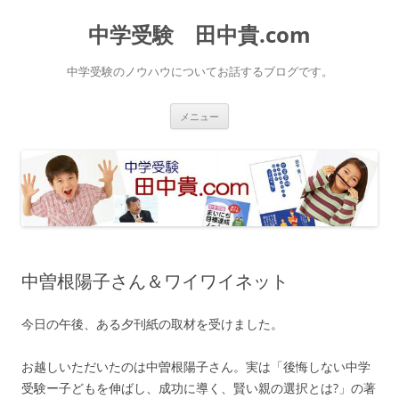
中学受験 田中貴.com
中学受験のノウハウについてお話するブログです。
コ
メニュー
ン
テ
ン
ツ
へ
ス
キ
ッ
プ
中曽根陽子さん＆ワイワイネット
今日の午後、ある夕刊紙の取材を受けました。
お越しいただいたのは中曽根陽子さん。実は「後悔しない中学
受験ー子どもを伸ばし、成功に導く、賢い親の選択とは?」の著