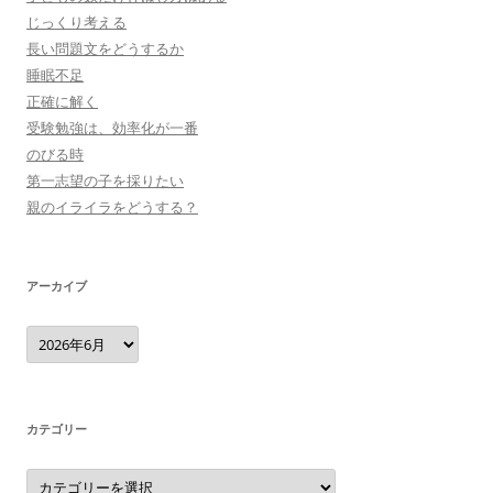
じっくり考える
長い問題文をどうするか
睡眠不足
正確に解く
受験勉強は、効率化が一番
のびる時
第一志望の子を採りたい
親のイライラをどうする？
アーカイブ
ア
ー
カ
イ
ブ
カテゴリー
カ
テ