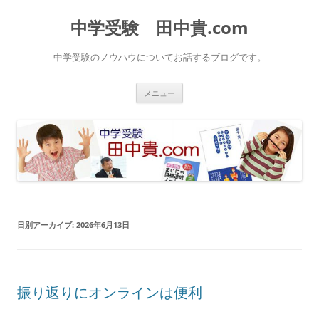
中学受験 田中貴.com
中学受験のノウハウについてお話するブログです。
コ
メニュー
ン
テ
ン
ツ
へ
ス
キ
ッ
プ
日別アーカイブ:
2026年6月13日
振り返りにオンラインは便利