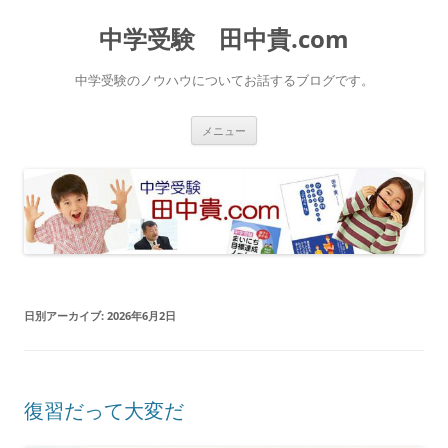
中学受験 田中貴.com
中学受験のノウハウについてお話するブログです。
コ
メニュー
ン
テ
ン
ツ
へ
ス
キ
ッ
プ
日別アーカイブ:
2026年6月2日
復習だって大変だ