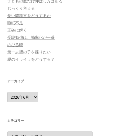
子どもの数だけ伸ばし方はある
じっくり考える
長い問題文をどうするか
睡眠不足
正確に解く
受験勉強は、効率化が一番
のびる時
第一志望の子を採りたい
親のイライラをどうする？
アーカイブ
ア
ー
カ
イ
ブ
カテゴリー
カ