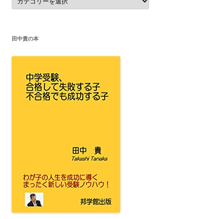
テ
ゴ
リ
ー
田中貴の本