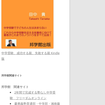
中学受験、成功する親、失敗する親 Kindle
版
邦学館関連サイト
邦学館 関連サイト
2年間で完成する塾なし中学受
験 フリーダムオンライン
慶應義塾普通部・中等部・湘南藤