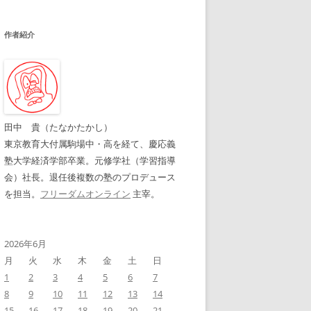
作者紹介
田中 貴（たなかたかし）
東京教育大付属駒場中・高を経て、慶応義
塾大学経済学部卒業。元修学社（学習指導
会）社長。退任後複数の塾のプロデュース
を担当。
フリーダムオンライン
主宰。
2026年6月
月
火
水
木
金
土
日
1
2
3
4
5
6
7
8
9
10
11
12
13
14
15
16
17
18
19
20
21