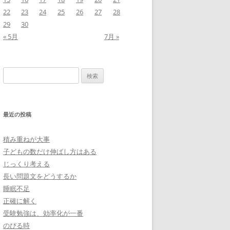
22
23
24
25
26
27
28
29
30
« 5月
7月 »
検
索:
最近の投稿
積み重ねが大事
子どもの数だけ伸ばし方はある
じっくり考える
長い問題文をどうするか
睡眠不足
正確に解く
受験勉強は、効率化が一番
のびる時