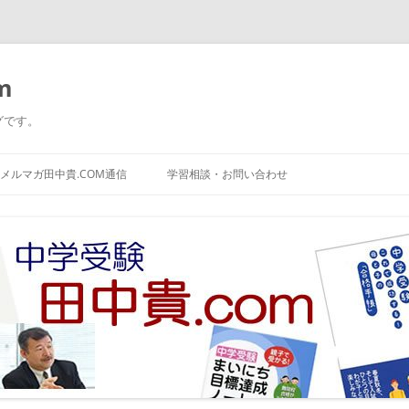
m
グです。
コ
ン
メルマガ田中貴.COM通信
学習相談・お問い合わせ
テ
ン
ツ
へ
ス
キ
ッ
プ