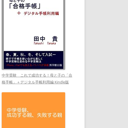
中学受験 これで成功する！母と子の「合
格手帳」＋デジタル手帳利用編 Kindle版