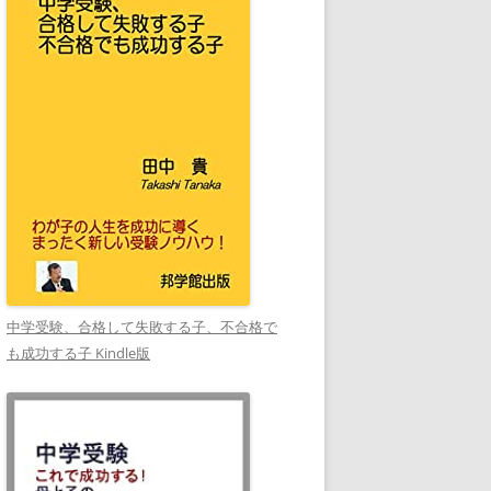
中学受験、合格して失敗する子、不合格で
も成功する子 Kindle版