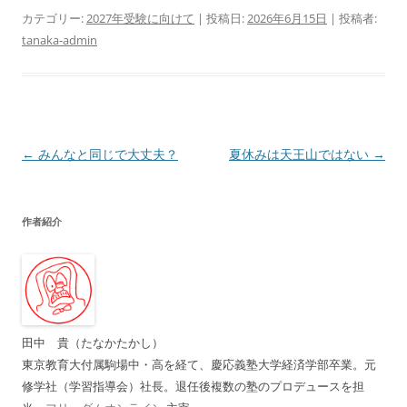
カテゴリー:
2027年受験に向けて
| 投稿日:
2026年6月15日
|
投稿者:
tanaka-admin
投
←
みんなと同じで大丈夫？
夏休みは天王山ではない
→
稿
ナ
作者紹介
ビ
ゲ
ー
シ
ョ
田中 貴（たなかたかし）
ン
東京教育大付属駒場中・高を経て、慶応義塾大学経済学部卒業。元
修学社（学習指導会）社長。退任後複数の塾のプロデュースを担