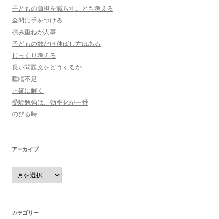
子どもの負担を減らすことも考える
全問に手をつける
積み重ねが大事
子どもの数だけ伸ばし方はある
じっくり考える
長い問題文をどうするか
睡眠不足
正確に解く
受験勉強は、効率化が一番
のびる時
アーカイブ
ア
ー
カ
イ
ブ
カテゴリー