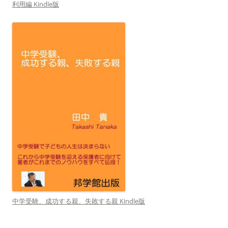
利用編 Kindle版
中学受験、成功する親、失敗する親 Kindle版