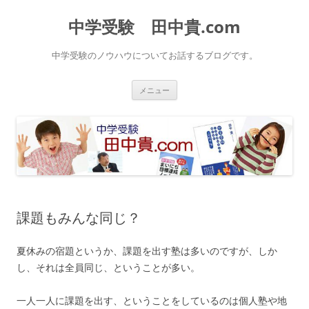
中学受験 田中貴.com
中学受験のノウハウについてお話するブログです。
コ
メニュー
ン
テ
ン
ツ
へ
ス
キ
ッ
プ
課題もみんな同じ？
夏休みの宿題というか、課題を出す塾は多いのですが、しか
し、それは全員同じ、ということが多い。
一人一人に課題を出す、ということをしているのは個人塾や地