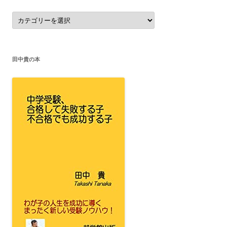
カ
テ
ゴ
リ
ー
田中貴の本