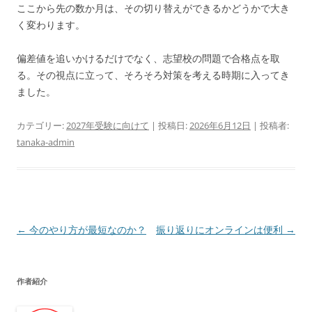
ここから先の数か月は、その切り替えができるかどうかで大き
く変わります。
偏差値を追いかけるだけでなく、志望校の問題で合格点を取
る。その視点に立って、そろそろ対策を考える時期に入ってき
ました。
カテゴリー:
2027年受験に向けて
| 投稿日:
2026年6月12日
|
投稿者:
tanaka-admin
投
←
今のやり方が最短なのか？
振り返りにオンラインは便利
→
稿
ナ
作者紹介
ビ
ゲ