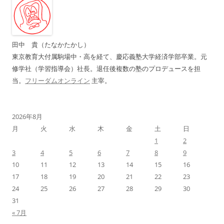
ー
シ
ョ
田中 貴（たなかたかし）
ン
東京教育大付属駒場中・高を経て、慶応義塾大学経済学部卒業。元
修学社（学習指導会）社長。退任後複数の塾のプロデュースを担
当。
フリーダムオンライン
主宰。
2026年8月
月
火
水
木
金
土
日
1
2
3
4
5
6
7
8
9
10
11
12
13
14
15
16
17
18
19
20
21
22
23
24
25
26
27
28
29
30
31
« 7月