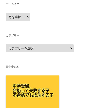
アーカイブ
ア
ー
カ
イ
ブ
カテゴリー
カ
テ
ゴ
リ
ー
田中貴の本