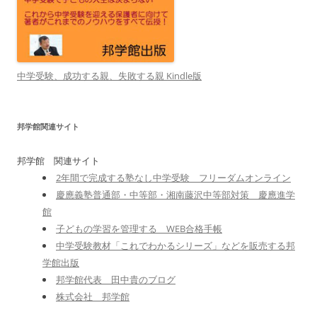
中学受験、成功する親、失敗する親 Kindle版
邦学館関連サイト
邦学館 関連サイト
2年間で完成する塾なし中学受験 フリーダムオンライン
慶應義塾普通部・中等部・湘南藤沢中等部対策 慶應進学
館
子どもの学習を管理する WEB合格手帳
中学受験教材「これでわかるシリーズ」などを販売する邦
学館出版
邦学館代表 田中貴のブログ
株式会社 邦学館