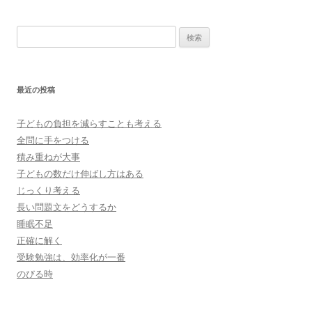
検
索:
最近の投稿
子どもの負担を減らすことも考える
全問に手をつける
積み重ねが大事
子どもの数だけ伸ばし方はある
じっくり考える
長い問題文をどうするか
睡眠不足
正確に解く
受験勉強は、効率化が一番
のびる時