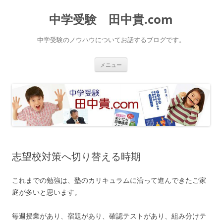
中学受験 田中貴.com
中学受験のノウハウについてお話するブログです。
コ
メニュー
ン
テ
ン
ツ
へ
ス
キ
ッ
プ
志望校対策へ切り替える時期
これまでの勉強は、塾のカリキュラムに沿って進んできたご家
庭が多いと思います。
毎週授業があり、宿題があり、確認テストがあり、組み分けテ