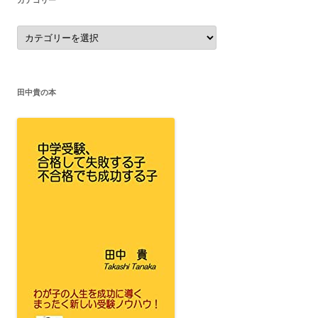
カ
テ
ゴ
リ
ー
田中貴の本