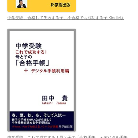
中学受験、合格して失敗する子、不合格でも成功する子 Kindle版
中学受験 これで成功する！母と子の「合格手帳」＋デジタル手帳