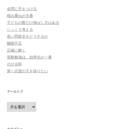
全問に手をつける
積み重ねが大事
子どもの数だけ伸ばし方はある
じっくり考える
長い問題文をどうするか
睡眠不足
正確に解く
受験勉強は、効率化が一番
のびる時
第一志望の子を採りたい
アーカイブ
ア
ー
カ
イ
ブ
カテゴリー