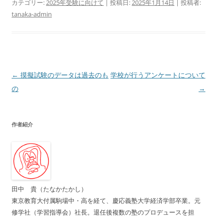
カテゴリー:
2025年受験に向けて
| 投稿日:
2025年1月14日
|
投稿者:
tanaka-admin
投
←
摸擬試験のデータは過去のも
学校が行うアンケートについて
稿
の
→
ナ
ビ
作者紹介
ゲ
ー
シ
ョ
ン
田中 貴（たなかたかし）
東京教育大付属駒場中・高を経て、慶応義塾大学経済学部卒業。元
修学社（学習指導会）社長。退任後複数の塾のプロデュースを担