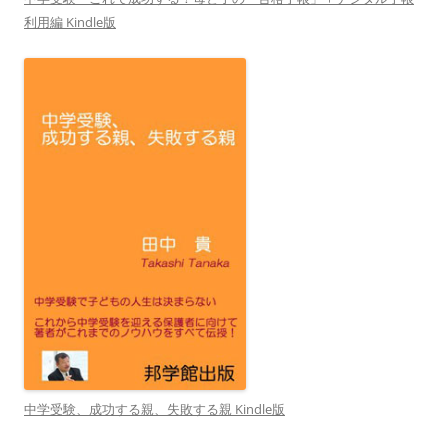
利用編 Kindle版
中学受験、成功する親、失敗する親 Kindle版