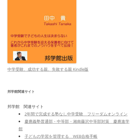
中学受験、成功する親、失敗する親 Kindle版
邦学館関連サイト
邦学館 関連サイト
2年間で完成する塾なし中学受験 フリーダムオンライン
慶應義塾普通部・中等部・湘南藤沢中等部対策 慶應進学
館
子どもの学習を管理する WEB合格手帳