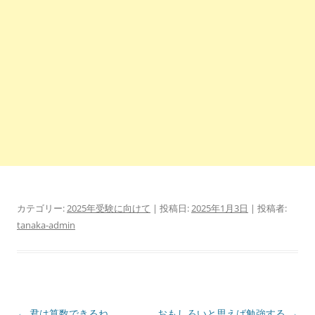
カテゴリー:
2025年受験に向けて
| 投稿日:
2025年1月3日
|
投稿者:
tanaka-admin
投
←
君は算数できるね
おもしろいと思えば勉強する
→