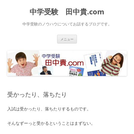
中学受験 田中貴.com
中学受験のノウハウについてお話するブログです。
コ
メニュー
ン
テ
ン
ツ
へ
ス
キ
ッ
プ
受かったり、落ちたり
入試は受かったり、落ちたりするものです。
そんなずーっと受かるということはまずない。