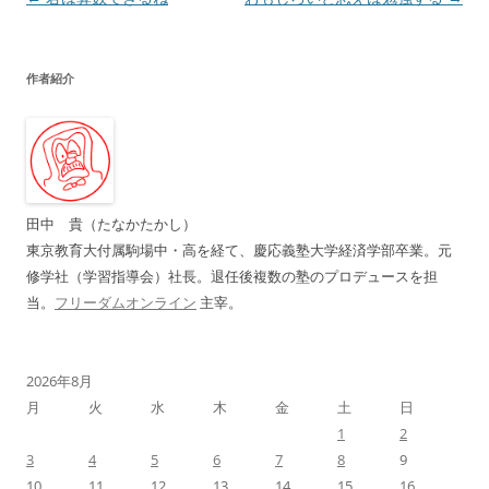
稿
ナ
作者紹介
ビ
ゲ
ー
シ
ョ
田中 貴（たなかたかし）
ン
東京教育大付属駒場中・高を経て、慶応義塾大学経済学部卒業。元
修学社（学習指導会）社長。退任後複数の塾のプロデュースを担
当。
フリーダムオンライン
主宰。
2026年8月
月
火
水
木
金
土
日
1
2
3
4
5
6
7
8
9
10
11
12
13
14
15
16