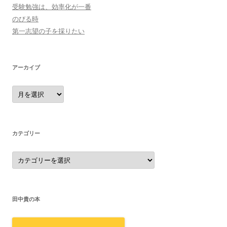
受験勉強は、効率化が一番
のびる時
第一志望の子を採りたい
アーカイブ
ア
ー
カ
イ
ブ
カテゴリー
カ
テ
ゴ
リ
ー
田中貴の本