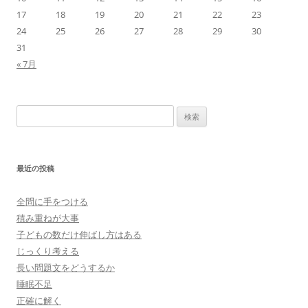
17
18
19
20
21
22
23
24
25
26
27
28
29
30
31
« 7月
検
索:
最近の投稿
全問に手をつける
積み重ねが大事
子どもの数だけ伸ばし方はある
じっくり考える
長い問題文をどうするか
睡眠不足
正確に解く