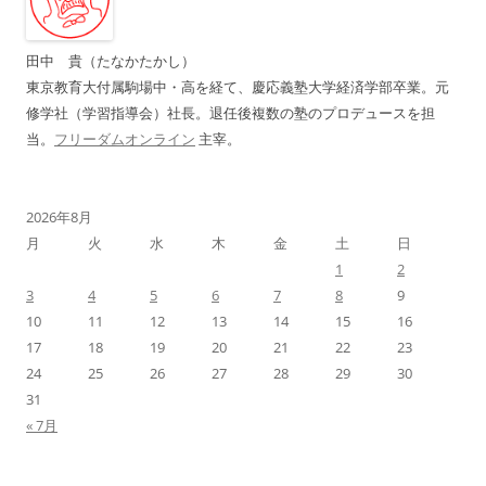
シ
ョ
田中 貴（たなかたかし）
ン
東京教育大付属駒場中・高を経て、慶応義塾大学経済学部卒業。元
修学社（学習指導会）社長。退任後複数の塾のプロデュースを担
当。
フリーダムオンライン
主宰。
2026年8月
月
火
水
木
金
土
日
1
2
3
4
5
6
7
8
9
10
11
12
13
14
15
16
17
18
19
20
21
22
23
24
25
26
27
28
29
30
31
« 7月