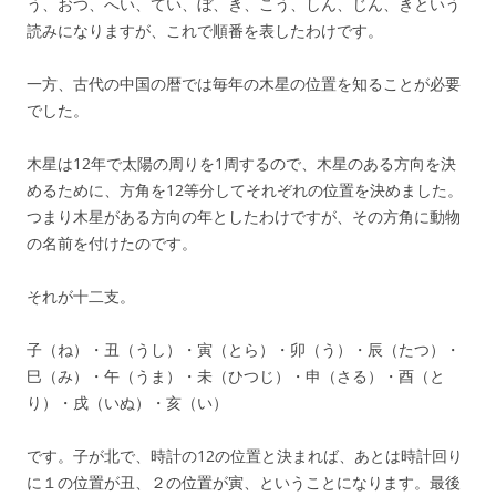
う、おつ、へい、てい、ぼ、き、こう、しん、じん、きという
読みになりますが、これで順番を表したわけです。
一方、古代の中国の暦では毎年の木星の位置を知ることが必要
でした。
木星は12年で太陽の周りを1周するので、木星のある方向を決
めるために、方角を12等分してそれぞれの位置を決めました。
つまり木星がある方向の年としたわけですが、その方角に動物
の名前を付けたのです。
それが十二支。
子（ね）・丑（うし）・寅（とら）・卯（う）・辰（たつ）・
巳（み）・午（うま）・未（ひつじ）・申（さる）・酉（と
り）・戌（いぬ）・亥（い）
です。子が北で、時計の12の位置と決まれば、あとは時計回り
に１の位置が丑、２の位置が寅、ということになります。最後