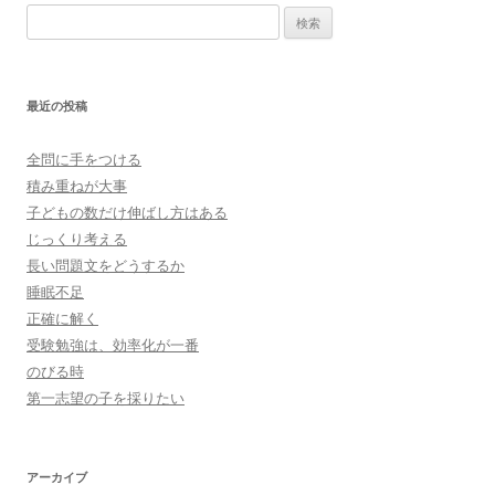
検
索:
最近の投稿
全問に手をつける
積み重ねが大事
子どもの数だけ伸ばし方はある
じっくり考える
長い問題文をどうするか
睡眠不足
正確に解く
受験勉強は、効率化が一番
のびる時
第一志望の子を採りたい
アーカイブ