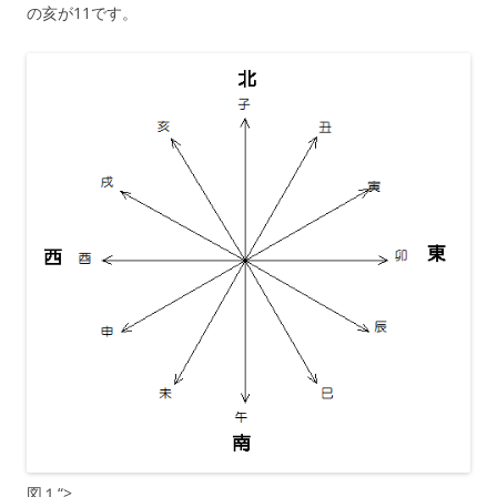
の亥が11です。
図１“>