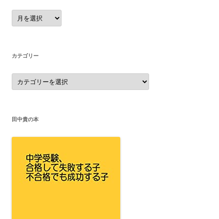
ア
ー
カ
イ
ブ
カテゴリー
カ
テ
ゴ
リ
ー
田中貴の本