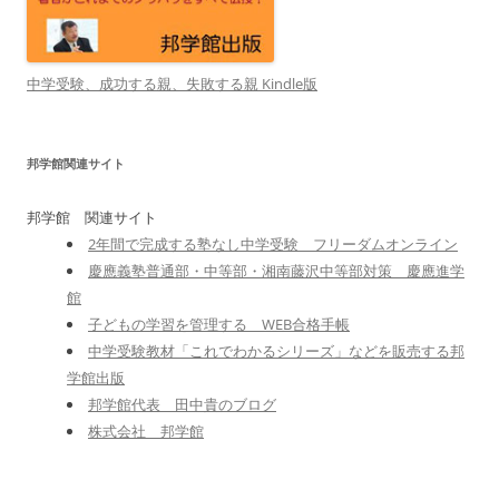
中学受験、成功する親、失敗する親 Kindle版
邦学館関連サイト
邦学館 関連サイト
2年間で完成する塾なし中学受験 フリーダムオンライン
慶應義塾普通部・中等部・湘南藤沢中等部対策 慶應進学
館
子どもの学習を管理する WEB合格手帳
中学受験教材「これでわかるシリーズ」などを販売する邦
学館出版
邦学館代表 田中貴のブログ
株式会社 邦学館