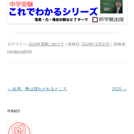
カテゴリー:
2025年受験に向けて
| 投稿日:
2024年12月31日
|
投稿者:
tanaka-admin
投
←
結局、塾は競わされるところ
2025
→
稿
ナ
作者紹介
ビ
ゲ
ー