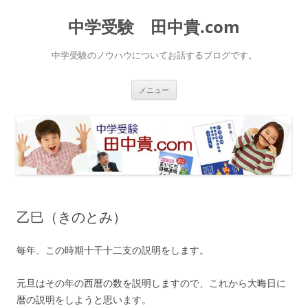
中学受験 田中貴.com
中学受験のノウハウについてお話するブログです。
コ
メニュー
ン
テ
ン
ツ
へ
ス
キ
ッ
プ
乙巳（きのとみ）
毎年、この時期十干十二支の説明をします。
元旦はその年の西暦の数を説明しますので、これから大晦日に
暦の説明をしようと思います。