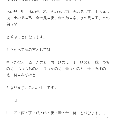
木の兄→甲、木の弟→乙、火の兄→丙、火の弟→丁、土の兄→
戊、土の弟→己 金の兄→庚、金の弟→辛、水の兄→壬、水の
弟→癸
と並ぶことになります。
したがって読み方としては
甲→きのえ 乙→きのと 丙→ひのえ 丁→ひのと 戊→つち
のえ 己→つちのと 庚→かのえ 辛→かのと 壬→みずの
え 癸→みずのと
となります。これが十干です。
十干は
甲・乙・丙・丁・戊・己・庚・辛・壬・癸 と並びます。こ