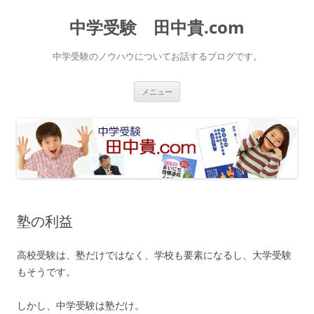
中学受験 田中貴.com
中学受験のノウハウについてお話するブログです。
コ
メニュー
ン
テ
ン
ツ
へ
ス
キ
ッ
プ
塾の利益
高校受験は、塾だけではなく、学校も要素になるし、大学受験
もそうです。
しかし、中学受験は塾だけ。