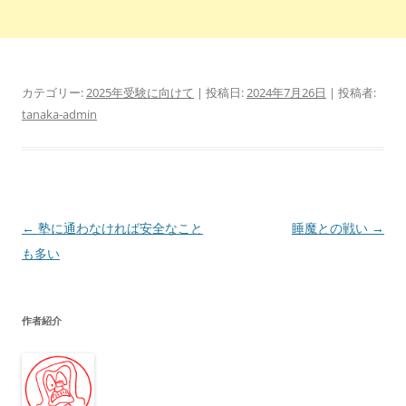
カテゴリー:
2025年受験に向けて
| 投稿日:
2024年7月26日
|
投稿者:
tanaka-admin
投
←
塾に通わなければ安全なこと
睡魔との戦い
→
稿
も多い
ナ
ビ
作者紹介
ゲ
ー
シ
ョ