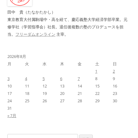
ン
田中 貴（たなかたかし）
東京教育大付属駒場中・高を経て、慶応義塾大学経済学部卒業。元
修学社（学習指導会）社長。退任後複数の塾のプロデュースを担
当。
フリーダムオンライン
主宰。
2026年8月
月
火
水
木
金
土
日
1
2
3
4
5
6
7
8
9
10
11
12
13
14
15
16
17
18
19
20
21
22
23
24
25
26
27
28
29
30
31
« 7月
検