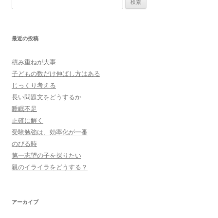
索:
最近の投稿
積み重ねが大事
子どもの数だけ伸ばし方はある
じっくり考える
長い問題文をどうするか
睡眠不足
正確に解く
受験勉強は、効率化が一番
のびる時
第一志望の子を採りたい
親のイライラをどうする？
アーカイブ