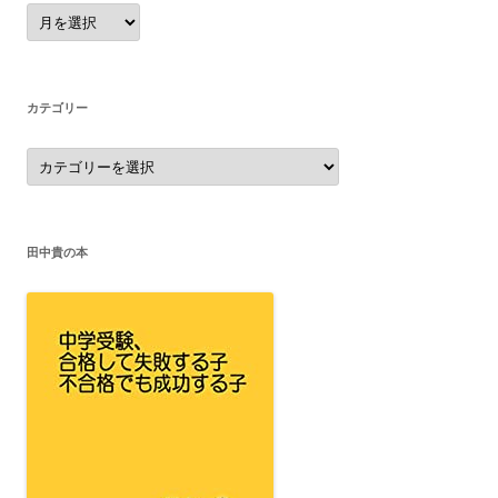
ア
ー
カ
イ
ブ
カテゴリー
カ
テ
ゴ
リ
ー
田中貴の本