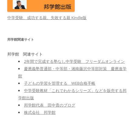
中学受験、成功する親、失敗する親 Kindle版
邦学館関連サイト
邦学館 関連サイト
2年間で完成する塾なし中学受験 フリーダムオンライン
慶應義塾普通部・中等部・湘南藤沢中等部対策 慶應進学
館
子どもの学習を管理する WEB合格手帳
中学受験教材「これでわかるシリーズ」などを販売する邦
学館出版
邦学館代表 田中貴のブログ
株式会社 邦学館