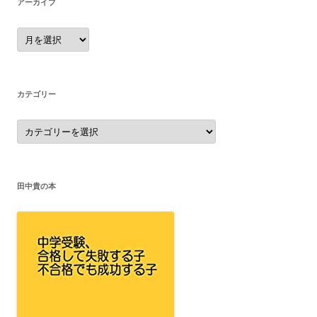
アーカイブ
ア
ー
カ
イ
ブ
カテゴリー
カ
テ
ゴ
リ
ー
田中貴の本