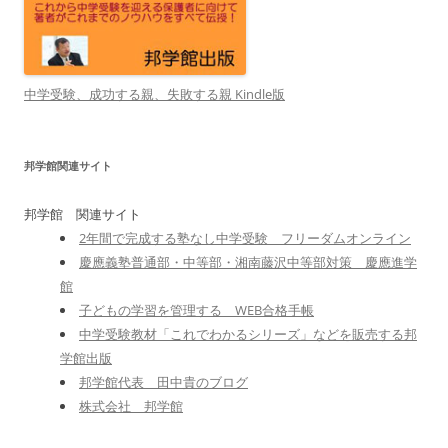
中学受験、成功する親、失敗する親 Kindle版
邦学館関連サイト
邦学館 関連サイト
2年間で完成する塾なし中学受験 フリーダムオンライン
慶應義塾普通部・中等部・湘南藤沢中等部対策 慶應進学
館
子どもの学習を管理する WEB合格手帳
中学受験教材「これでわかるシリーズ」などを販売する邦
学館出版
邦学館代表 田中貴のブログ
株式会社 邦学館