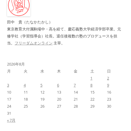
ー
シ
ョ
田中 貴（たなかたかし）
ン
東京教育大付属駒場中・高を経て、慶応義塾大学経済学部卒業。元
修学社（学習指導会）社長。退任後複数の塾のプロデュースを担
当。
フリーダムオンライン
主宰。
2026年8月
月
火
水
木
金
土
日
1
2
3
4
5
6
7
8
9
10
11
12
13
14
15
16
17
18
19
20
21
22
23
24
25
26
27
28
29
30
31
« 7月