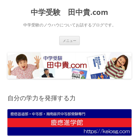
中学受験 田中貴.com
中学受験のノウハウについてお話するブログです。
コ
メニュー
ン
テ
ン
ツ
へ
ス
キ
ッ
プ
自分の学力を発揮する力