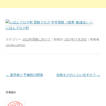
にほんブログ村
カテゴリー:
2022年受験に向けて
| 投稿日:
2021年11月29日
|
投稿者:
tanaka-admin
投
←
進学校と予備校の関係
合格をどのくらい出すか？
→
稿
ナ
作者紹介
ビ
ゲ