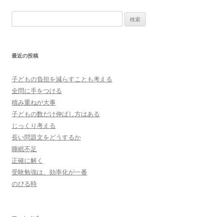
検
索:
最近の投稿
子どもの負担を減らすことも考える
全問に手をつける
積み重ねが大事
子どもの数だけ伸ばし方はある
じっくり考える
長い問題文をどうするか
睡眠不足
正確に解く
受験勉強は、効率化が一番
のびる時