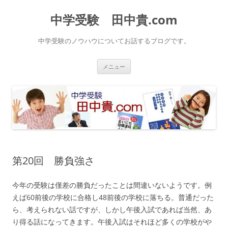
中学受験 田中貴.com
中学受験のノウハウについてお話するブログです。
コ
メニュー
ン
テ
ン
ツ
へ
ス
キ
ッ
プ
第20回 勝負強さ
今年の受験は僅差の勝負だったことは間違いないようです。例
えば60前後の学校に合格し48前後の学校に落ちる。普通だった
ら、考えられない話ですが、しかし午後入試であれば当然、あ
り得る話になってきます。午後入試はそれほど多くの学校がや