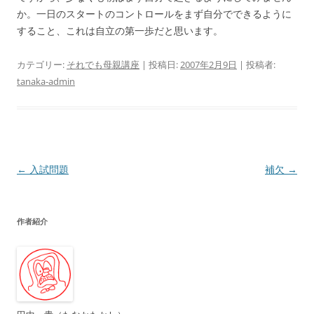
か。一日のスタートのコントロールをまず自分でできるように
すること、これは自立の第一歩だと思います。
カテゴリー:
それでも母親講座
| 投稿日:
2007年2月9日
|
投稿者:
tanaka-admin
投
←
入試問題
補欠
→
稿
ナ
作者紹介
ビ
ゲ
ー
シ
ョ