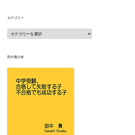
イ
ブ
カテゴリー
カ
テ
ゴ
リ
ー
田中貴の本