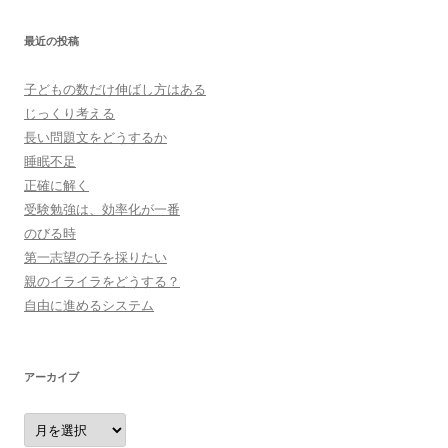
最近の投稿
子どもの数だけ伸ばし方はある
じっくり考える
長い問題文をどうするか
睡眠不足
正確に解く
受験勉強は、効率化が一番
のびる時
第一志望の子を採りたい
親のイライラをどうする？
自由に進めるシステム
アーカイブ
ア
ー
カ