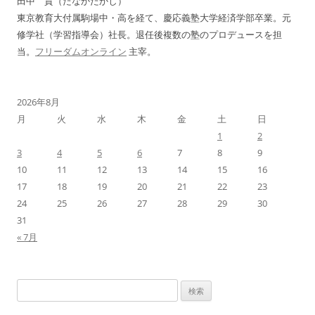
田中 貴（たなかたかし）
ン
東京教育大付属駒場中・高を経て、慶応義塾大学経済学部卒業。元
修学社（学習指導会）社長。退任後複数の塾のプロデュースを担
当。
フリーダムオンライン
主宰。
2026年8月
月
火
水
木
金
土
日
1
2
3
4
5
6
7
8
9
10
11
12
13
14
15
16
17
18
19
20
21
22
23
24
25
26
27
28
29
30
31
« 7月
検
索: