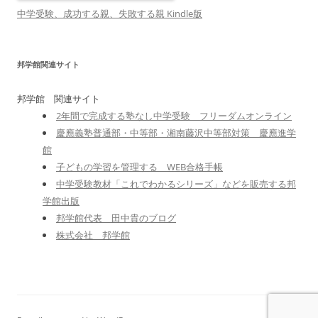
中学受験、成功する親、失敗する親 Kindle版
邦学館関連サイト
邦学館 関連サイト
2年間で完成する塾なし中学受験 フリーダムオンライン
慶應義塾普通部・中等部・湘南藤沢中等部対策 慶應進学
館
子どもの学習を管理する WEB合格手帳
中学受験教材「これでわかるシリーズ」などを販売する邦
学館出版
邦学館代表 田中貴のブログ
株式会社 邦学館