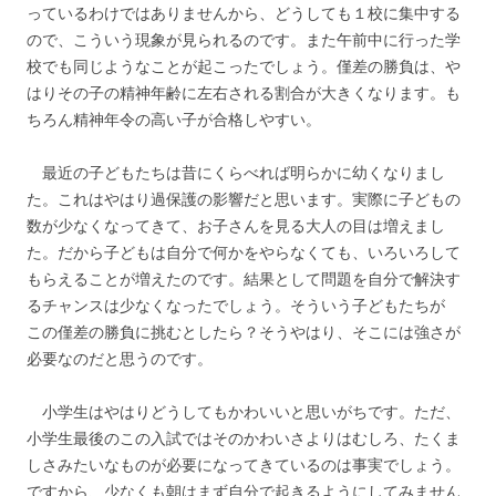
っているわけではありませんから、どうしても１校に集中する
ので、こういう現象が見られるのです。また午前中に行った学
校でも同じようなことが起こったでしょう。僅差の勝負は、や
はりその子の精神年齢に左右される割合が大きくなります。も
ちろん精神年令の高い子が合格しやすい。
最近の子どもたちは昔にくらべれば明らかに幼くなりまし
た。これはやはり過保護の影響だと思います。実際に子どもの
数が少なくなってきて、お子さんを見る大人の目は増えまし
た。だから子どもは自分で何かをやらなくても、いろいろして
もらえることが増えたのです。結果として問題を自分で解決す
るチャンスは少なくなったでしょう。そういう子どもたちが
この僅差の勝負に挑むとしたら？そうやはり、そこには強さが
必要なのだと思うのです。
小学生はやはりどうしてもかわいいと思いがちです。ただ、
小学生最後のこの入試ではそのかわいさよりはむしろ、たくま
しさみたいなものが必要になってきているのは事実でしょう。
ですから、少なくも朝はまず自分で起きるようにしてみません