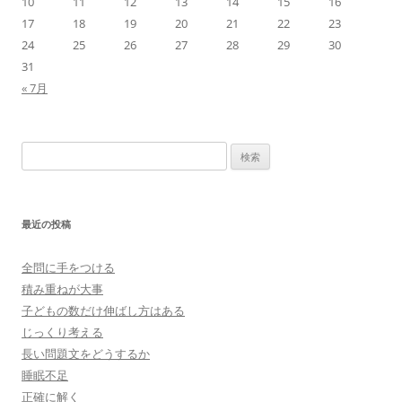
10
11
12
13
14
15
16
17
18
19
20
21
22
23
24
25
26
27
28
29
30
31
« 7月
検
索:
最近の投稿
全問に手をつける
積み重ねが大事
子どもの数だけ伸ばし方はある
じっくり考える
長い問題文をどうするか
睡眠不足
正確に解く