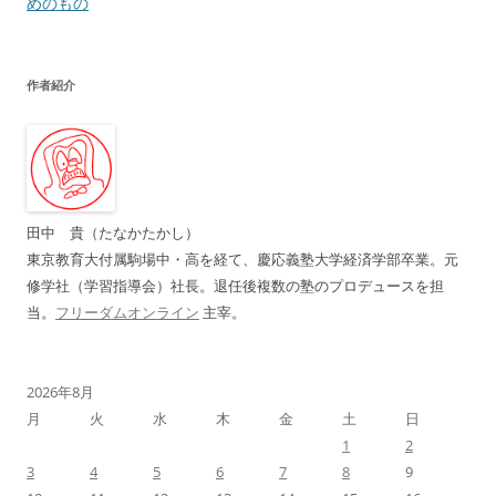
稿
めのもの
ナ
ビ
作者紹介
ゲ
ー
シ
ョ
ン
田中 貴（たなかたかし）
東京教育大付属駒場中・高を経て、慶応義塾大学経済学部卒業。元
修学社（学習指導会）社長。退任後複数の塾のプロデュースを担
当。
フリーダムオンライン
主宰。
2026年8月
月
火
水
木
金
土
日
1
2
3
4
5
6
7
8
9