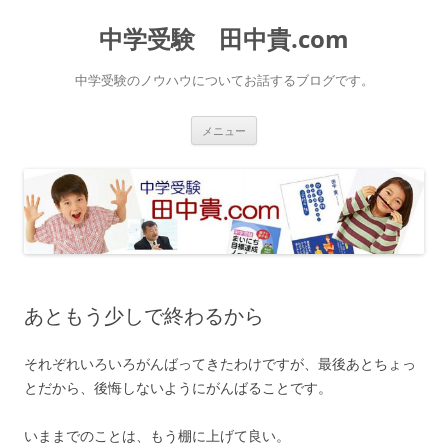
中学受験 田中貴.com
中学受験のノウハウについてお話するブログです。
コ
メニュー
ン
テ
ン
ツ
へ
ス
キ
ッ
プ
あともう少しで終わるから
それぞれいろいろがんばってきたわけですが、最後あとちょっ
とだから、後悔しないようにがんばることです。
いままでのことは、もう棚に上げて良い。