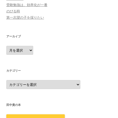
受験勉強は、効率化が一番
のびる時
第一志望の子を採りたい
アーカイブ
ア
ー
カ
イ
ブ
カテゴリー
カ
テ
ゴ
リ
ー
田中貴の本