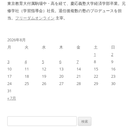
ン
東京教育大付属駒場中・高を経て、慶応義塾大学経済学部卒業。元
修学社（学習指導会）社長。退任後複数の塾のプロデュースを担
当。
フリーダムオンライン
主宰。
2026年8月
月
火
水
木
金
土
日
1
2
3
4
5
6
7
8
9
10
11
12
13
14
15
16
17
18
19
20
21
22
23
24
25
26
27
28
29
30
31
« 7月
検
索: