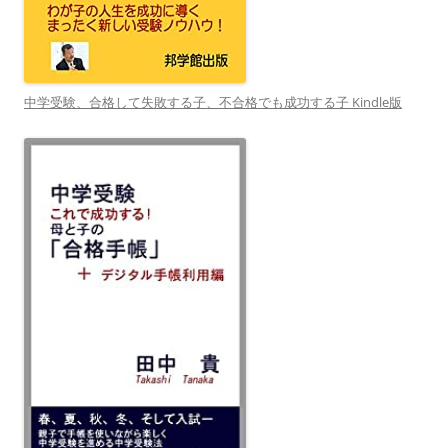
中学受験、合格して失敗する子、不合格でも成功する子 Kindle版