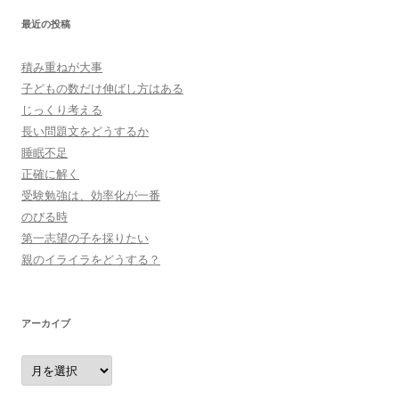
最近の投稿
積み重ねが大事
子どもの数だけ伸ばし方はある
じっくり考える
長い問題文をどうするか
睡眠不足
正確に解く
受験勉強は、効率化が一番
のびる時
第一志望の子を採りたい
親のイライラをどうする？
アーカイブ
ア
ー
カ
イ