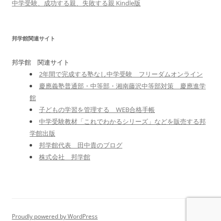
中学受験、成功する親、失敗する親 Kindle版
邦学館関連サイト
邦学館 関連サイト
2年間で完成する塾なし中学受験 フリーダムオンライン
慶應義塾普通部・中等部・湘南藤沢中等部対策 慶應進学
館
子どもの学習を管理する WEB合格手帳
中学受験教材「これでわかるシリーズ」などを販売する邦
学館出版
邦学館代表 田中貴のブログ
株式会社 邦学館
Proudly powered by WordPress