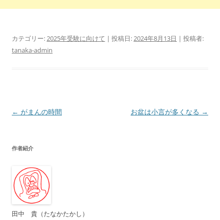
カテゴリー:
2025年受験に向けて
| 投稿日:
2024年8月13日
|
投稿者:
tanaka-admin
投
←
がまんの時間
お盆は小言が多くなる
→
稿
ナ
作者紹介
ビ
ゲ
ー
シ
ョ
田中 貴（たなかたかし）