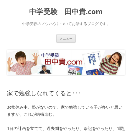
中学受験 田中貴.com
中学受験のノウハウについてお話するブログです。
コ
メニュー
ン
テ
ン
ツ
へ
ス
キ
ッ
プ
家で勉強しなれてくると･･･
お盆休み中、塾がないので、家で勉強している子が多いと思い
ますが、これが結構進む。
1日の計画を立てて、過去問をやったり、暗記をやったり、問題