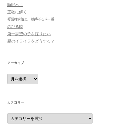
睡眠不足
正確に解く
受験勉強は、効率化が一番
のびる時
第一志望の子を採りたい
親のイライラをどうする？
アーカイブ
ア
ー
カ
イ
ブ
カテゴリー
カ
テ
ゴ
リ
ー