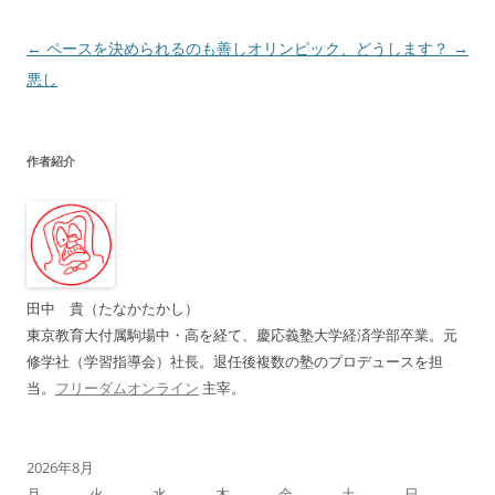
投
←
ペースを決められるのも善し
オリンピック、どうします？
→
稿
悪し
ナ
ビ
作者紹介
ゲ
ー
シ
ョ
ン
田中 貴（たなかたかし）
東京教育大付属駒場中・高を経て、慶応義塾大学経済学部卒業。元
修学社（学習指導会）社長。退任後複数の塾のプロデュースを担
当。
フリーダムオンライン
主宰。
2026年8月
月
火
水
木
金
土
日