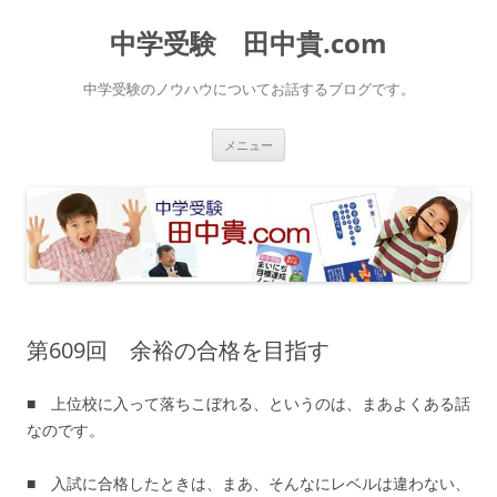
中学受験 田中貴.com
中学受験のノウハウについてお話するブログです。
コ
メニュー
ン
テ
ン
ツ
へ
ス
キ
ッ
プ
第609回 余裕の合格を目指す
■ 上位校に入って落ちこぼれる、というのは、まあよくある話
なのです。
■ 入試に合格したときは、まあ、そんなにレベルは違わない、