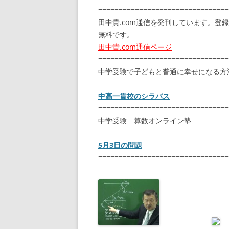
================================
田中貴.com通信を発刊しています。登
無料です。
田中貴.com通信ページ
================================
中学受験で子どもと普通に幸せになる方
中高一貫校のシラバス
================================
中学受験 算数オンライン塾
5月3日の問題
================================