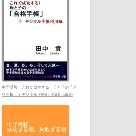
中学受験 これで成功する！母と子の「合
格手帳」＋デジタル手帳利用編 Kindle版