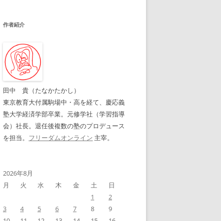
作者紹介
田中 貴（たなかたかし）
東京教育大付属駒場中・高を経て、慶応義
塾大学経済学部卒業。元修学社（学習指導
会）社長。退任後複数の塾のプロデュース
を担当。
フリーダムオンライン
主宰。
2026年8月
月
火
水
木
金
土
日
1
2
3
4
5
6
7
8
9
10
11
12
13
14
15
16