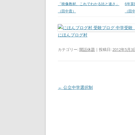
「映像教材、これでわかる比と速さ」
6年
（田中貴）
（田
にほんブログ村
カテゴリー:
閑話休題
| 投稿日:
2012年5月3
投
←
公立中学選択制
稿
ナ
ビ
ゲ
ー