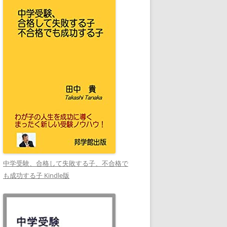
中学受験、合格して失敗する子、不合格で
も成功する子 Kindle版