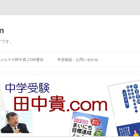
m
グです。
コ
ン
メルマガ田中貴.COM通信
学習相談・お問い合わせ
テ
ン
ツ
へ
ス
キ
ッ
プ