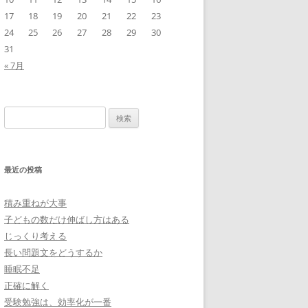
17
18
19
20
21
22
23
24
25
26
27
28
29
30
31
« 7月
検
索:
最近の投稿
積み重ねが大事
子どもの数だけ伸ばし方はある
じっくり考える
長い問題文をどうするか
睡眠不足
正確に解く
受験勉強は、効率化が一番