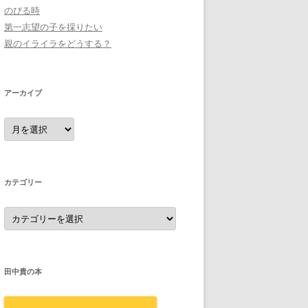
のびる時
第一志望の子を採りたい
親のイライラをどうする？
アーカイブ
ア
ー
カ
イ
ブ
カテゴリー
カ
テ
ゴ
リ
ー
田中貴の本