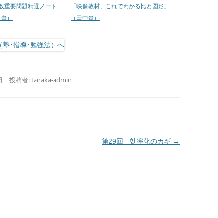
算数重要問題精選ノート
「映像教材、これでわかる比と図形」
中貴）
（田中貴）
日
|
投稿者:
tanaka-admin
第29回 効率化のカギ
→