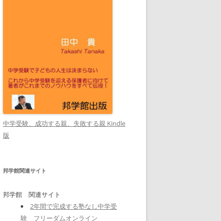
中学受験、成功する親、失敗する親 Kindle
版
邦学館関連サイト
邦学館 関連サイト
2年間で完成する塾なし中学受
験 フリーダムオンライン