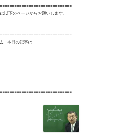
==============================
録は以下のページからお願いします。
==============================
法、本日の記事は
==============================
==============================