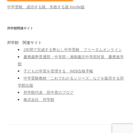
中学受験、成功する親、失敗する親 Kindle版
邦学館関連サイト
邦学館 関連サイト
2年間で完成する塾なし中学受験 フリーダムオンライン
慶應義塾普通部・中等部・湘南藤沢中等部対策 慶應進学
館
子どもの学習を管理する WEB合格手帳
中学受験教材「これでわかるシリーズ」などを販売する邦
学館出版
邦学館代表 田中貴のブログ
株式会社 邦学館