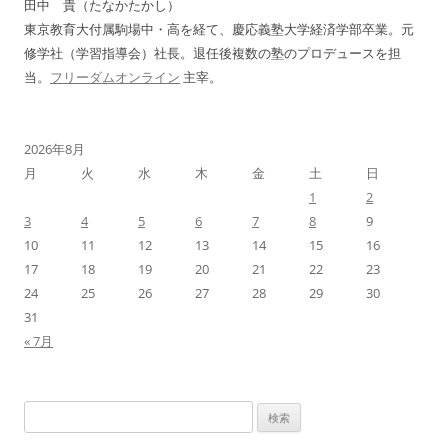
田中 貴（たなかたかし）
東京教育大付属駒場中・高を経て、慶応義塾大学経済学部卒業。元
修学社（学習指導会）社長。退任後複数の塾のプロデュースを担
当。
フリーダムオンライン
主宰。
2026年8月
月
火
水
木
金
土
日
1
2
3
4
5
6
7
8
9
10
11
12
13
14
15
16
17
18
19
20
21
22
23
24
25
26
27
28
29
30
31
« 7月
検
索: