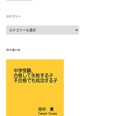
カ
イ
ブ
カテゴリー
カ
テ
ゴ
リ
ー
田中貴の本