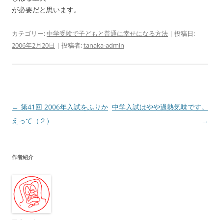
が必要だと思います。
カテゴリー:
中学受験で子どもと普通に幸せになる方法
| 投稿日:
2006年2月20日
|
投稿者:
tanaka-admin
投
←
第41回 2006年入試をふりか
中学入試はやや過熱気味です。
稿
えって（２）
→
ナ
ビ
作者紹介
ゲ
ー
シ
ョ
ン