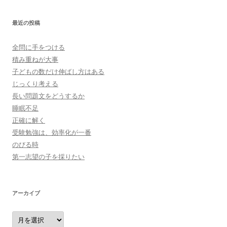
最近の投稿
全問に手をつける
積み重ねが大事
子どもの数だけ伸ばし方はある
じっくり考える
長い問題文をどうするか
睡眠不足
正確に解く
受験勉強は、効率化が一番
のびる時
第一志望の子を採りたい
アーカイブ
ア
ー