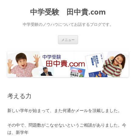
中学受験 田中貴.com
中学受験のノウハウについてお話するブログです。
コ
メニュー
ン
テ
ン
ツ
へ
ス
キ
ッ
プ
考える力
新しい学年が始まって、また何通かメールを頂戴しました。
その中で、問題数がこなせないというご相談がありました。今
は、新学年