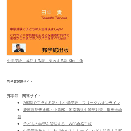
中学受験、成功する親、失敗する親 Kindle版
邦学館関連サイト
邦学館 関連サイト
2年間で完成する塾なし中学受験 フリーダムオンライン
慶應義塾普通部・中等部・湘南藤沢中等部対策 慶應進学
館
子どもの学習を管理する WEB合格手帳
中学受験教材「これでわかるシリーズ」などを販売する邦