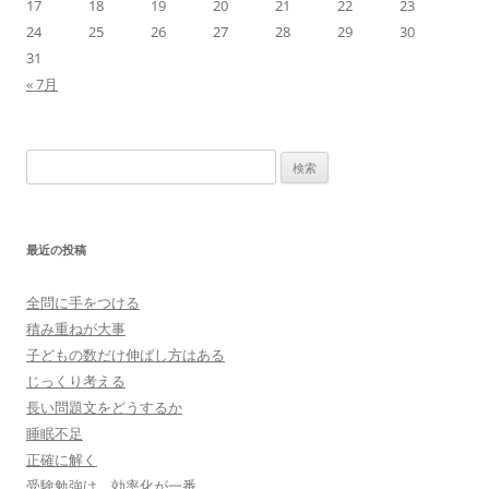
17
18
19
20
21
22
23
24
25
26
27
28
29
30
31
« 7月
検
索:
最近の投稿
全問に手をつける
積み重ねが大事
子どもの数だけ伸ばし方はある
じっくり考える
長い問題文をどうするか
睡眠不足
正確に解く
受験勉強は、効率化が一番