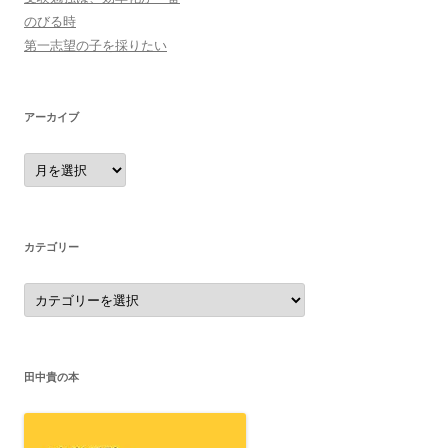
のびる時
第一志望の子を採りたい
アーカイブ
ア
ー
カ
イ
ブ
カテゴリー
カ
テ
ゴ
リ
ー
田中貴の本