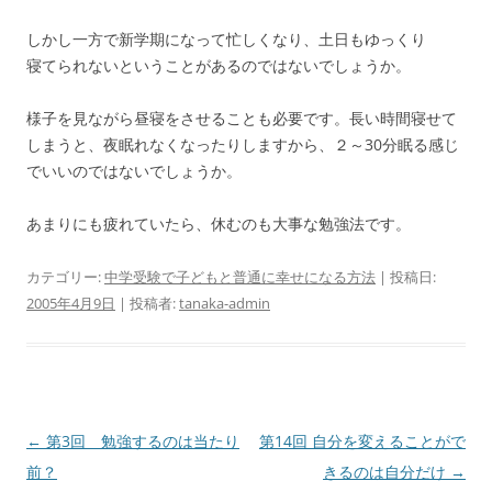
しかし一方で新学期になって忙しくなり、土日もゆっくり
寝てられないということがあるのではないでしょうか。
様子を見ながら昼寝をさせることも必要です。長い時間寝せて
しまうと、夜眠れなくなったりしますから、２～30分眠る感じ
でいいのではないでしょうか。
あまりにも疲れていたら、休むのも大事な勉強法です。
カテゴリー:
中学受験で子どもと普通に幸せになる方法
| 投稿日:
2005年4月9日
|
投稿者:
tanaka-admin
投
←
第3回 勉強するのは当たり
第14回 自分を変えることがで
稿
前？
きるのは自分だけ
→