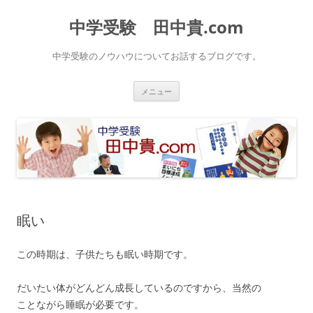
中学受験 田中貴.com
中学受験のノウハウについてお話するブログです。
コ
メニュー
ン
テ
ン
ツ
へ
ス
キ
ッ
プ
眠い
この時期は、子供たちも眠い時期です。
だいたい体がどんどん成長しているのですから、当然の
ことながら睡眠が必要です。