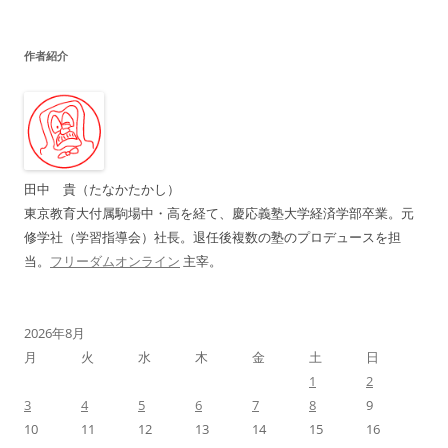
ナ
ビ
作者紹介
ゲ
ー
シ
ョ
ン
田中 貴（たなかたかし）
東京教育大付属駒場中・高を経て、慶応義塾大学経済学部卒業。元
修学社（学習指導会）社長。退任後複数の塾のプロデュースを担
当。
フリーダムオンライン
主宰。
2026年8月
月
火
水
木
金
土
日
1
2
3
4
5
6
7
8
9
10
11
12
13
14
15
16