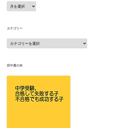
ア
ー
カ
イ
ブ
カテゴリー
カ
テ
ゴ
リ
ー
田中貴の本