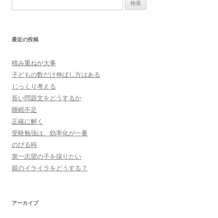
索:
最近の投稿
積み重ねが大事
子どもの数だけ伸ばし方はある
じっくり考える
長い問題文をどうするか
睡眠不足
正確に解く
受験勉強は、効率化が一番
のびる時
第一志望の子を採りたい
親のイライラをどうする？
アーカイブ