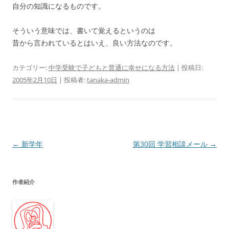
自分の知識になるものです。
そういう意味では、書いて覚えるというのは
昔から言われているとはいえ、良い方法なのです。
カテゴリー:
中学受験で子どもと普通に幸せになる方法
| 投稿日:
2005年2月10日
|
投稿者:
tanaka-admin
投
←
新学年
第30回 学習相談メール
→
稿
ナ
作者紹介
ビ
ゲ
ー