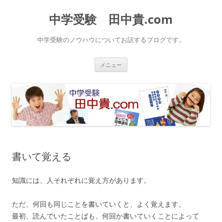
中学受験 田中貴.com
中学受験のノウハウについてお話するブログです。
コ
メニュー
ン
テ
ン
ツ
へ
ス
キ
ッ
プ
書いて覚える
知識には、人それぞれに覚え方があります。
ただ、何回も同じことを書いていくと、よく覚えます。
最初、読んでいたことばも、何回か書いていくことによって