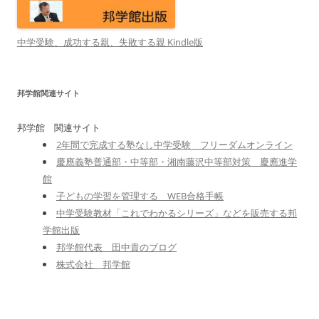
中学受験、成功する親、失敗する親 Kindle版
邦学館関連サイト
邦学館 関連サイト
2年間で完成する塾なし中学受験 フリーダムオンライン
慶應義塾普通部・中等部・湘南藤沢中等部対策 慶應進学
館
子どもの学習を管理する WEB合格手帳
中学受験教材「これでわかるシリーズ」などを販売する邦
学館出版
邦学館代表 田中貴のブログ
株式会社 邦学館