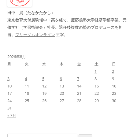
シ
ョ
田中 貴（たなかたかし）
ン
東京教育大付属駒場中・高を経て、慶応義塾大学経済学部卒業。元
修学社（学習指導会）社長。退任後複数の塾のプロデュースを担
当。
フリーダムオンライン
主宰。
2026年8月
月
火
水
木
金
土
日
1
2
3
4
5
6
7
8
9
10
11
12
13
14
15
16
17
18
19
20
21
22
23
24
25
26
27
28
29
30
31
« 7月
検