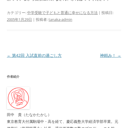
カテゴリー:
中学受験で子どもと普通に幸せになる方法
| 投稿日:
2005年1月29日
|
投稿者:
tanaka-admin
投
←
第42回 入試直前の過ごし方
神頼み！
→
稿
ナ
作者紹介
ビ
ゲ
ー
シ
ョ
田中 貴（たなかたかし）
ン
東京教育大付属駒場中・高を経て、慶応義塾大学経済学部卒業。元