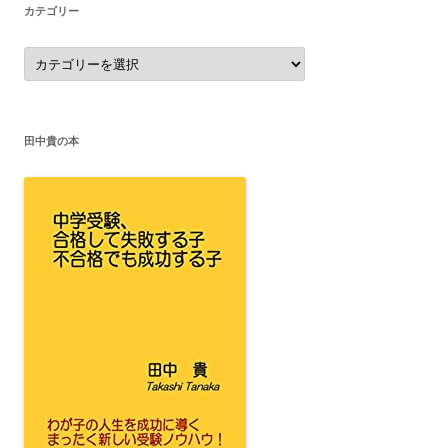
カテゴリー
カ
テ
ゴ
リ
ー
田中貴の本