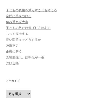
子どもの負担を減らすことも考える
全問に手をつける
積み重ねが大事
子どもの数だけ伸ばし方はある
じっくり考える
長い問題文をどうするか
睡眠不足
正確に解く
受験勉強は、効率化が一番
のびる時
アーカイブ
ア
ー
カ
イ
ブ