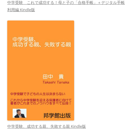
中学受験 これで成功する！母と子の「合格手帳」＋デジタル手帳
利用編 Kindle版
中学受験、成功する親、失敗する親 Kindle版