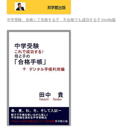
中学受験、合格して失敗する子、不合格でも成功する子 Kindle版