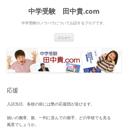
中学受験 田中貴.com
中学受験のノウハウについてお話するブログです。
コ
メニュー
ン
テ
ン
ツ
へ
ス
キ
ッ
プ
応援
入試当日、各校の前には塾の応援団が並びます。
揃いの腕章、旗、一列に並んでの握手、どの学校でも見る
風景でしょうか。