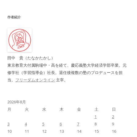
ナ
ビ
作者紹介
ゲ
ー
シ
ョ
ン
田中 貴（たなかたかし）
東京教育大付属駒場中・高を経て、慶応義塾大学経済学部卒業。元
修学社（学習指導会）社長。退任後複数の塾のプロデュースを担
当。
フリーダムオンライン
主宰。
2026年8月
月
火
水
木
金
土
日
1
2
3
4
5
6
7
8
9
10
11
12
13
14
15
16