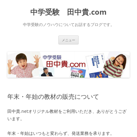
中学受験 田中貴.com
中学受験のノウハウについてお話するブログです。
コ
メニュー
ン
テ
ン
ツ
へ
ス
キ
ッ
プ
年末・年始の教材の販売について
田中貴.netオリジナル教材をご利用いただき、ありがとうござ
います。
年末・年始はいつもと変わらず、発送業務を承ります。