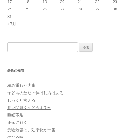
17
18
19
20
21
22
23
24
25
26
27
28
29
30
31
« 7月
検
索:
最近の投稿
積み重ねが大事
子どもの数だけ伸ばし方はある
じっくり考える
長い問題文をどうするか
睡眠不足
正確に解く
受験勉強は、効率化が一番
のびる時