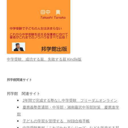
中学受験、成功する親、失敗する親 Kindle版
邦学館関連サイト
邦学館 関連サイト
2年間で完成する塾なし中学受験 フリーダムオンライン
慶應義塾普通部・中等部・湘南藤沢中等部対策 慶應進学
館
子どもの学習を管理する WEB合格手帳
中学受験教材「これでわかるシリーズ」などを販売する邦