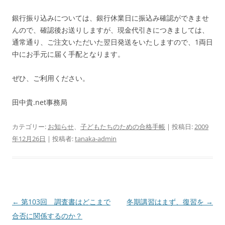
銀行振り込みについては、銀行休業日に振込み確認ができませ
んので、確認後お送りしますが、現金代引きにつきましては、
通常通り、ご注文いただいた翌日発送をいたしますので、1両日
中にお手元に届く手配となります。
ぜひ、ご利用ください。
田中貴.net事務局
カテゴリー:
お知らせ
、
子どもたちのための合格手帳
| 投稿日:
2009
年12月26日
|
投稿者:
tanaka-admin
投
←
第103回 調査書はどこまで
冬期講習はまず、復習を
→
稿
合否に関係するのか？