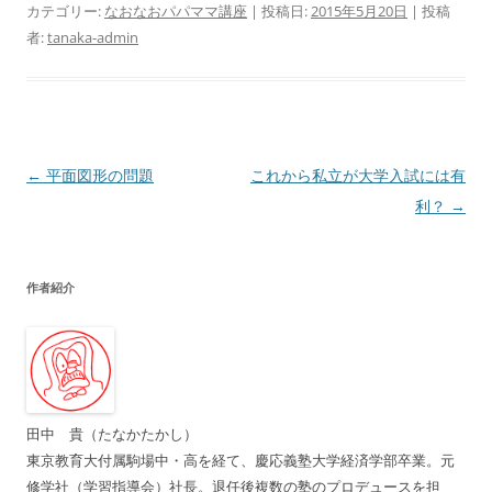
カテゴリー:
なおなおパパママ講座
| 投稿日:
2015年5月20日
|
投稿
者:
tanaka-admin
投
←
平面図形の問題
これから私立が大学入試には有
稿
利？
→
ナ
ビ
作者紹介
ゲ
ー
シ
ョ
ン
田中 貴（たなかたかし）
東京教育大付属駒場中・高を経て、慶応義塾大学経済学部卒業。元
修学社（学習指導会）社長。退任後複数の塾のプロデュースを担