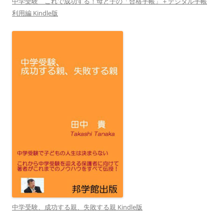
中学受験 これで成功する！母と子の「合格手帳」＋デジタル手帳
利用編 Kindle版
中学受験、成功する親、失敗する親 Kindle版