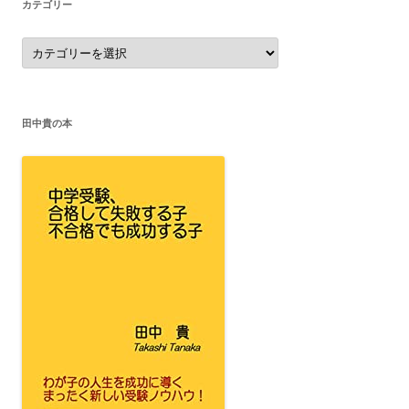
カテゴリー
カ
テ
ゴ
リ
ー
田中貴の本