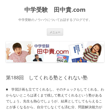
中学受験 田中貴.com
中学受験のノウハウについてお話するブログです。
コ
メニュー
ン
テ
ン
ツ
へ
ス
キ
ッ
プ
第188回 してくれる塾とくれない塾
■ 学習計画も立ててくれるし、そのチェックもしてくれる。わ
からないところは遅くまで残して教えてくれるという塾がある
でしょう。先生も熱心でしょうが、結果としてしてもらえるこ
とが多くなるから、自分でしなくても済む分、問題解決能力が