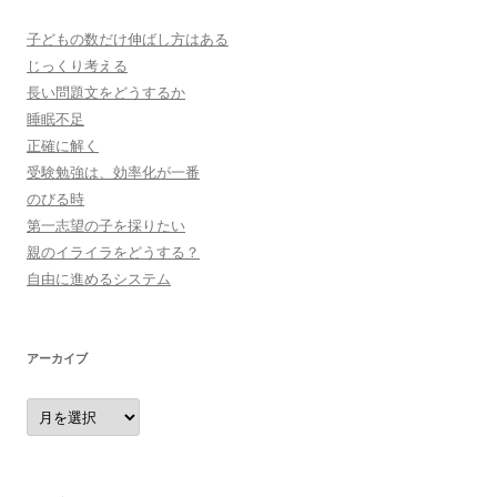
子どもの数だけ伸ばし方はある
じっくり考える
長い問題文をどうするか
睡眠不足
正確に解く
受験勉強は、効率化が一番
のびる時
第一志望の子を採りたい
親のイライラをどうする？
自由に進めるシステム
アーカイブ
ア
ー
カ
イ
ブ