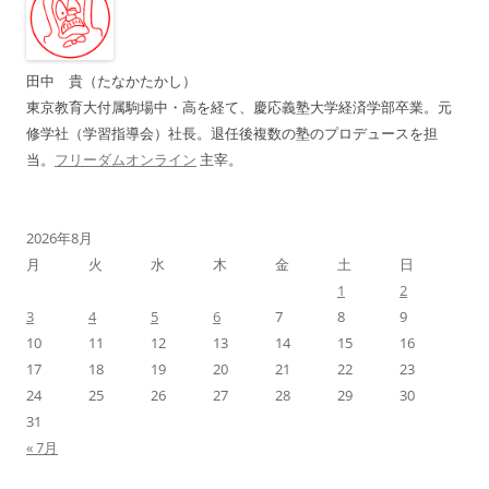
シ
ョ
ン
田中 貴（たなかたかし）
東京教育大付属駒場中・高を経て、慶応義塾大学経済学部卒業。元
修学社（学習指導会）社長。退任後複数の塾のプロデュースを担
当。
フリーダムオンライン
主宰。
2026年8月
月
火
水
木
金
土
日
1
2
3
4
5
6
7
8
9
10
11
12
13
14
15
16
17
18
19
20
21
22
23
24
25
26
27
28
29
30
31
« 7月