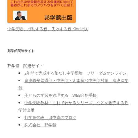
中学受験、成功する親、失敗する親 Kindle版
邦学館関連サイト
邦学館 関連サイト
2年間で完成する塾なし中学受験 フリーダムオンライン
慶應義塾普通部・中等部・湘南藤沢中等部対策 慶應進学
館
子どもの学習を管理する WEB合格手帳
中学受験教材「これでわかるシリーズ」などを販売する邦
学館出版
邦学館代表 田中貴のブログ
株式会社 邦学館