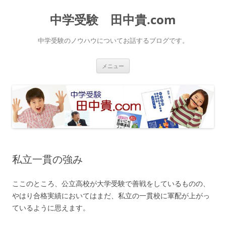
中学受験 田中貴.com
中学受験のノウハウについてお話するブログです。
コ
メニュー
ン
テ
ン
ツ
へ
ス
キ
ッ
プ
私立一貫の強み
ここのところ、公立高校が大学受験で善戦をしているものの、
やはり合格実績においてはまだ、私立の一貫校に軍配が上がっ
ているように思えます。