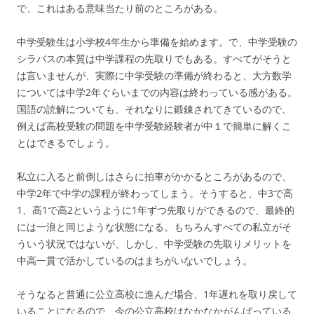
で、これはある意味当たり前のところがある。
中学受験生は小学校4年生から準備を始めます。で、中学受験の
シラバスの本質は中学課程の先取りでもある。すべてがそうと
は言いませんが、実際に中学受験の準備が終わると、大方数学
については中学2年ぐらいまでの内容は終わっている感がある。
国語の読解についても、それなりに鍛錬されてきているので、
例えば高校受験の問題を中学受験経験者が中１で簡単に解くこ
とはできるでしょう。
私立に入ると前倒しはさらに拍車がかかるところがあるので、
中学2年で中学の課程が終わってしまう。そうすると、中3で高
1、高1で高2というように1年ずつ先取りができるので、最終的
には一浪と同じような状態になる。もちろんすべての私立がそ
ういう状況ではないが、しかし、中学受験の先取りメリットを
中高一貫で活かしているのはまちがいないでしょう。
そうなると普通に公立高校に進んだ場合、1年遅れを取り戻して
いることになるので、今の公立高校はなかなかがんばっている