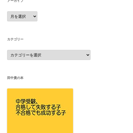
アーカイブ
ア
ー
カ
イ
ブ
カテゴリー
カ
テ
ゴ
リ
ー
田中貴の本