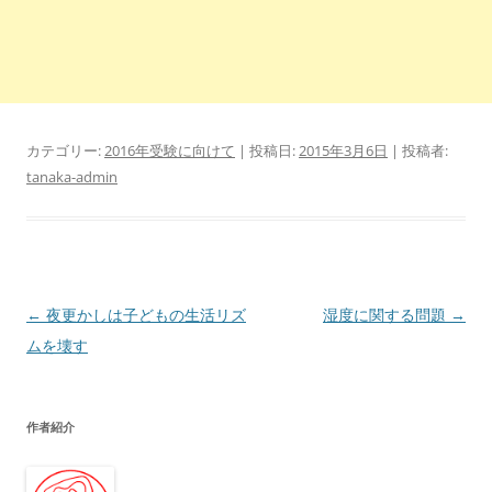
カテゴリー:
2016年受験に向けて
| 投稿日:
2015年3月6日
|
投稿者:
tanaka-admin
投
←
夜更かしは子どもの生活リズ
湿度に関する問題
→
稿
ムを壊す
ナ
ビ
作者紹介
ゲ
ー