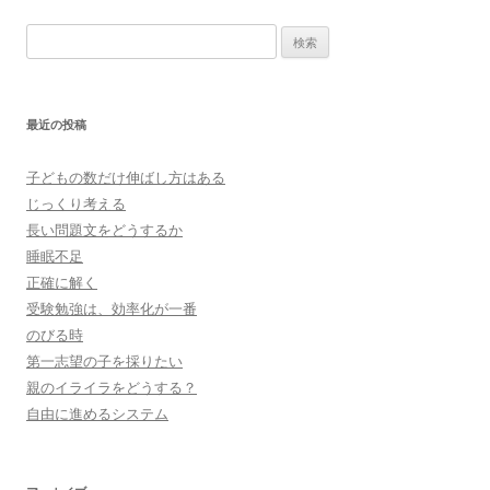
検
索:
最近の投稿
子どもの数だけ伸ばし方はある
じっくり考える
長い問題文をどうするか
睡眠不足
正確に解く
受験勉強は、効率化が一番
のびる時
第一志望の子を採りたい
親のイライラをどうする？
自由に進めるシステム