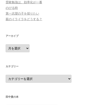
受験勉強は、効率化が一番
のびる時
第一志望の子を採りたい
親のイライラをどうする？
アーカイブ
ア
ー
カ
イ
ブ
カテゴリー
カ
テ
ゴ
リ
ー
田中貴の本