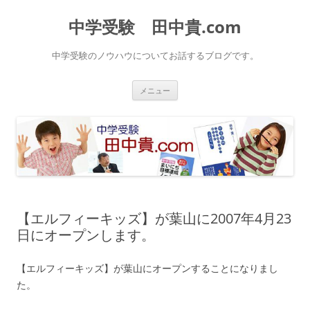
中学受験 田中貴.com
中学受験のノウハウについてお話するブログです。
コ
メニュー
ン
テ
ン
ツ
へ
ス
キ
ッ
プ
【エルフィーキッズ】が葉山に2007年4月23
日にオープンします。
【エルフィーキッズ】が葉山にオープンすることになりまし
た。