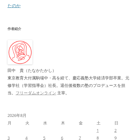
ナ
たのか
ビ
ゲ
作者紹介
ー
シ
ョ
ン
田中 貴（たなかたかし）
東京教育大付属駒場中・高を経て、慶応義塾大学経済学部卒業。元
修学社（学習指導会）社長。退任後複数の塾のプロデュースを担
当。
フリーダムオンライン
主宰。
2026年8月
月
火
水
木
金
土
日
1
2
3
4
5
6
7
8
9