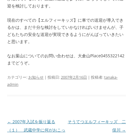
迎を検討しております。
現在のすべての【エルフィーキッズ】に車での送迎が導入でき
るかは、まだ十分な検討をしていかなければいけませんが、子
どもたちの安全な送迎が実現できるようにがんばっていきたい
と思います。
なお葉山についてのお問い合わせは、大倉山Place0455322142
までどうぞ。
カテゴリー:
お知らせ
| 投稿日:
2007年2月16日
|
投稿者:
tanaka-
admin
投
←
2007年入試を振り返る
そうてつエルフィーキッズ 二
稿
（１） 武蔵中学に何がおこっ
俣川
→