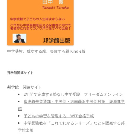
中学受験、成功する親、失敗する親 Kindle版
邦学館関連サイト
邦学館 関連サイト
2年間で完成する塾なし中学受験 フリーダムオンライン
慶應義塾普通部・中等部・湘南藤沢中等部対策 慶應進学
館
子どもの学習を管理する WEB合格手帳
中学受験教材「これでわかるシリーズ」などを販売する邦
学館出版