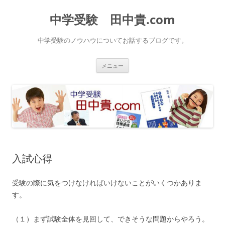
中学受験 田中貴.com
中学受験のノウハウについてお話するブログです。
コ
メニュー
ン
テ
ン
ツ
へ
ス
キ
ッ
プ
入試心得
受験の際に気をつけなければいけないことがいくつかありま
す。
（１）まず試験全体を見回して、できそうな問題からやろう。