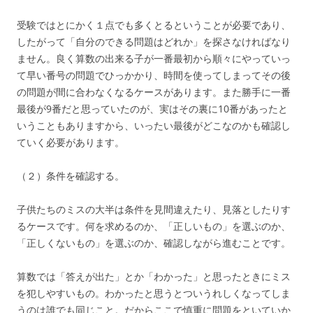
受験ではとにかく１点でも多くとるということが必要であり、
したがって「自分のできる問題はどれか」を探さなければなり
ません。良く算数の出来る子が一番最初から順々にやっていっ
て早い番号の問題でひっかかり、時間を使ってしまってその後
の問題が間に合わなくなるケースがあります。また勝手に一番
最後が9番だと思っていたのが、実はその裏に10番があったと
いうこともありますから、いったい最後がどこなのかも確認し
ていく必要があります。
（２）条件を確認する。
子供たちのミスの大半は条件を見間違えたり、見落としたりす
るケースです。何を求めるのか、「正しいもの」を選ぶのか、
「正しくないもの」を選ぶのか、確認しながら進むことです。
算数では「答えが出た」とか「わかった」と思ったときにミス
を犯しやすいもの。わかったと思うとついうれしくなってしま
うのは誰でも同じこと。だからここで慎重に問題をといていか