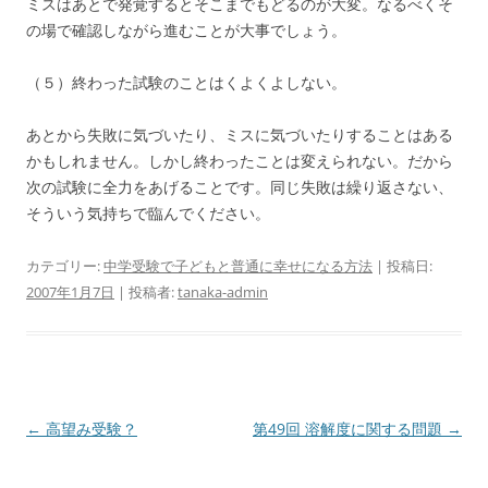
ミスはあとで発覚するとそこまでもどるのが大変。なるべくそ
の場で確認しながら進むことが大事でしょう。
（５）終わった試験のことはくよくよしない。
あとから失敗に気づいたり、ミスに気づいたりすることはある
かもしれません。しかし終わったことは変えられない。だから
次の試験に全力をあげることです。同じ失敗は繰り返さない、
そういう気持ちで臨んでください。
カテゴリー:
中学受験で子どもと普通に幸せになる方法
| 投稿日:
2007年1月7日
|
投稿者:
tanaka-admin
投
←
高望み受験？
第49回 溶解度に関する問題
→
稿