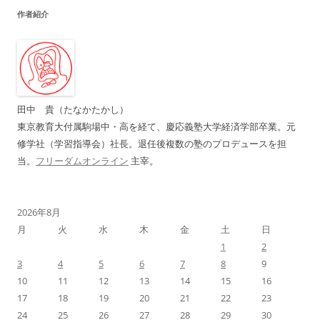
ナ
作者紹介
ビ
ゲ
ー
シ
ョ
田中 貴（たなかたかし）
ン
東京教育大付属駒場中・高を経て、慶応義塾大学経済学部卒業。元
修学社（学習指導会）社長。退任後複数の塾のプロデュースを担
当。
フリーダムオンライン
主宰。
2026年8月
月
火
水
木
金
土
日
1
2
3
4
5
6
7
8
9
10
11
12
13
14
15
16
17
18
19
20
21
22
23
24
25
26
27
28
29
30