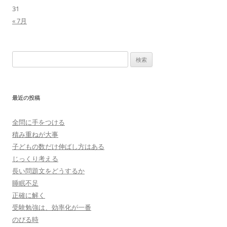
31
« 7月
検
索:
最近の投稿
全問に手をつける
積み重ねが大事
子どもの数だけ伸ばし方はある
じっくり考える
長い問題文をどうするか
睡眠不足
正確に解く
受験勉強は、効率化が一番
のびる時