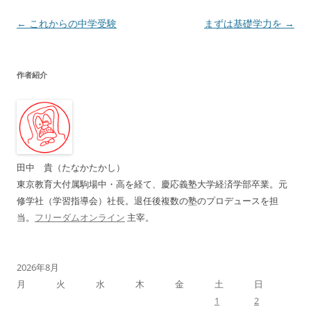
投
←
これからの中学受験
まずは基礎学力を
→
稿
ナ
作者紹介
ビ
ゲ
ー
シ
ョ
田中 貴（たなかたかし）
ン
東京教育大付属駒場中・高を経て、慶応義塾大学経済学部卒業。元
修学社（学習指導会）社長。退任後複数の塾のプロデュースを担
当。
フリーダムオンライン
主宰。
2026年8月
月
火
水
木
金
土
日
1
2