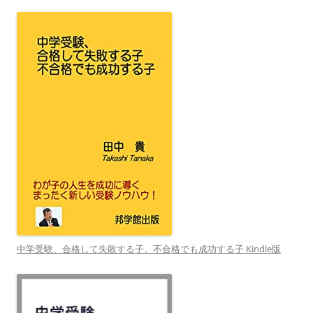
中学受験、合格して失敗する子、不合格でも成功する子 Kindle版