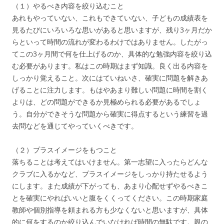
（１）やるべき内容を絞り込むこと
あれもやっていない、これもできていない、子どもの成績表を
見るたびにいろいろな思いがあると思いますが、残り3ヶ月だか
らといって時間の流れが変わるわけではありません。したがっ
てこの3ヶ月間で何を仕上げるのか、具体的な勉強内容を絞り込
む必要があります。私はこの時期はまず知識。良く出る内容を
しっかり覚えること。次にはていねいさ、確実に問題を解きあ
げることに注力します。もはやあまり難しい問題に時間を割く
よりは、どの問題ができるか見極められる必要があるでしょ
う。自分ができそうな問題から確実に得点するという練習を過
去問などを通じてやっていくべきです。
（２）プラスイメージをもつこと
落ちることは考えてはいけません。第一志望に入ったらどんな
クラブに入るかなど、プラスイメージをしっかり持たせるよう
にします。また成績が下がっても、あまり心配せずやるべきこ
とを確実にやればいいと腹をくくってください。この時期家庭
教師や個別指導を頼まれる方も少なくないと思いますが、具体
的に何をするのか絞り込んでいなければ時間の無駄です。親の