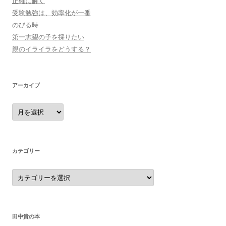
正確に解く
受験勉強は、効率化が一番
のびる時
第一志望の子を採りたい
親のイライラをどうする？
アーカイブ
ア
ー
カ
イ
ブ
カテゴリー
カ
テ
ゴ
リ
ー
田中貴の本