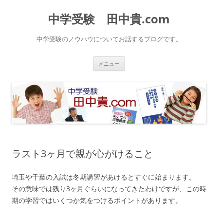
中学受験 田中貴.com
中学受験のノウハウについてお話するブログです。
コ
メニュー
ン
テ
ン
ツ
へ
ス
キ
ッ
プ
ラスト3ヶ月で親が心がけること
埼玉や千葉の入試は冬期講習があけるとすぐに始まります。
その意味では残り3ヶ月ぐらいになってきたわけですが、この時
期の学習ではいくつか気をつけるポイントがあります。