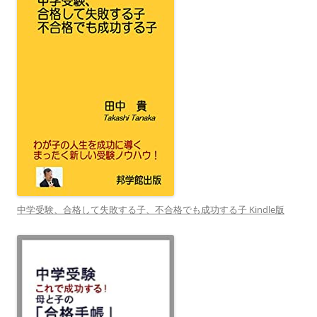
中学受験、合格して失敗する子、不合格でも成功する子 Kindle版