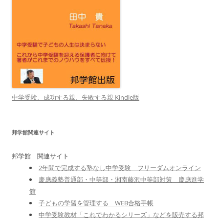
中学受験、成功する親、失敗する親 Kindle版
邦学館関連サイト
邦学館 関連サイト
2年間で完成する塾なし中学受験 フリーダムオンライン
慶應義塾普通部・中等部・湘南藤沢中等部対策 慶應進学
館
子どもの学習を管理する WEB合格手帳
中学受験教材「これでわかるシリーズ」などを販売する邦