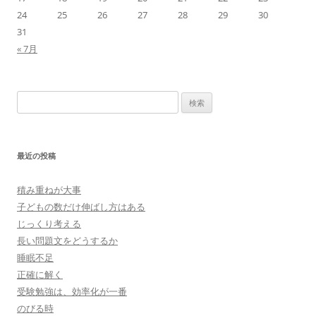
24
25
26
27
28
29
30
31
« 7月
検
索:
最近の投稿
積み重ねが大事
子どもの数だけ伸ばし方はある
じっくり考える
長い問題文をどうするか
睡眠不足
正確に解く
受験勉強は、効率化が一番
のびる時