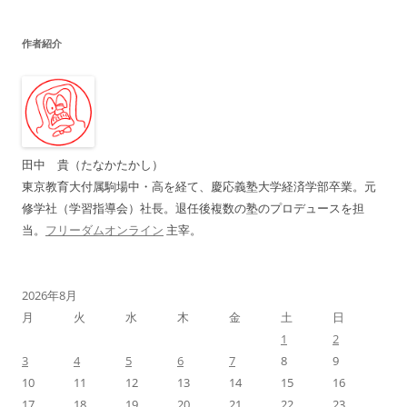
ナ
ビ
作者紹介
ゲ
ー
シ
ョ
ン
田中 貴（たなかたかし）
東京教育大付属駒場中・高を経て、慶応義塾大学経済学部卒業。元
修学社（学習指導会）社長。退任後複数の塾のプロデュースを担
当。
フリーダムオンライン
主宰。
2026年8月
月
火
水
木
金
土
日
1
2
3
4
5
6
7
8
9
10
11
12
13
14
15
16
17
18
19
20
21
22
23