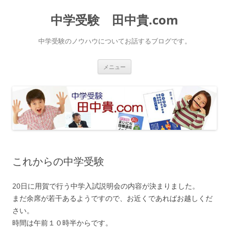
中学受験 田中貴.com
中学受験のノウハウについてお話するブログです。
コ
メニュー
ン
テ
ン
ツ
へ
ス
キ
ッ
プ
これからの中学受験
20日に用賀で行う中学入試説明会の内容が決まりました。
まだ余席が若干あるようですので、お近くであればお越しくだ
さい。
時間は午前１０時半からです。