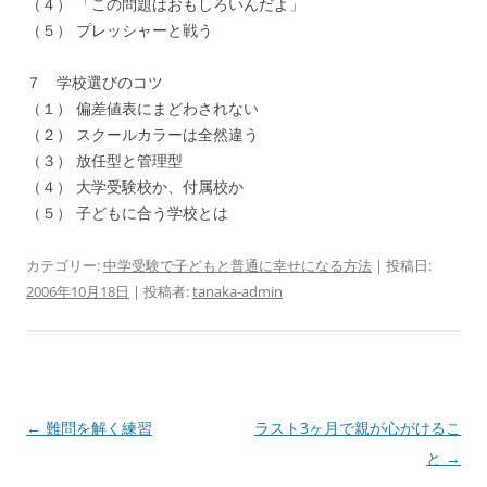
（４） 「この問題はおもしろいんだよ」
（５） プレッシャーと戦う
７ 学校選びのコツ
（１） 偏差値表にまどわされない
（２） スクールカラーは全然違う
（３） 放任型と管理型
（４） 大学受験校か、付属校か
（５） 子どもに合う学校とは
カテゴリー:
中学受験で子どもと普通に幸せになる方法
| 投稿日:
2006年10月18日
|
投稿者:
tanaka-admin
投
←
難問を解く練習
ラスト3ヶ月で親が心がけるこ
稿
と
→