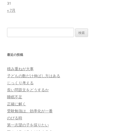
31
« 7月
検
索:
最近の投稿
積み重ねが大事
子どもの数だけ伸ばし方はある
じっくり考える
長い問題文をどうするか
睡眠不足
正確に解く
受験勉強は、効率化が一番
のびる時
第一志望の子を採りたい