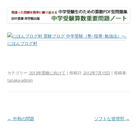
にほんブログ村
カテゴリー:
2013年受験に向けて
| 投稿日:
2012年7月15日
|
投稿者:
tanaka-admin
投
←
中和の問題
ソフトな管理型
→
稿
ナ