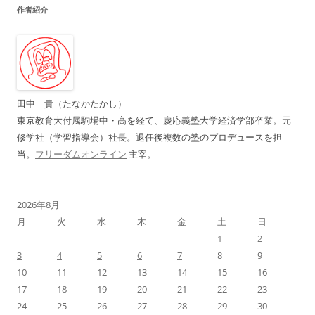
作者紹介
ビ
ゲ
ー
シ
ョ
田中 貴（たなかたかし）
ン
東京教育大付属駒場中・高を経て、慶応義塾大学経済学部卒業。元
修学社（学習指導会）社長。退任後複数の塾のプロデュースを担
当。
フリーダムオンライン
主宰。
2026年8月
月
火
水
木
金
土
日
1
2
3
4
5
6
7
8
9
10
11
12
13
14
15
16
17
18
19
20
21
22
23
24
25
26
27
28
29
30