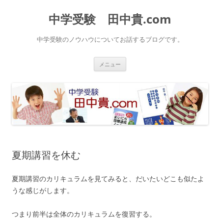
中学受験 田中貴.com
中学受験のノウハウについてお話するブログです。
コ
メニュー
ン
テ
ン
ツ
へ
ス
キ
ッ
プ
夏期講習を休む
夏期講習のカリキュラムを見てみると、だいたいどこも似たよ
うな感じがします。
つまり前半は全体のカリキュラムを復習する。