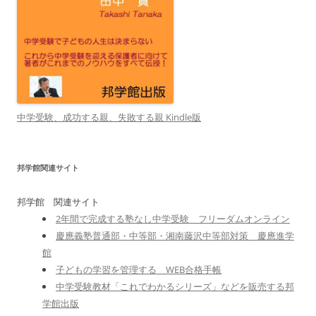
中学受験、成功する親、失敗する親 Kindle版
邦学館関連サイト
邦学館 関連サイト
2年間で完成する塾なし中学受験 フリーダムオンライン
慶應義塾普通部・中等部・湘南藤沢中等部対策 慶應進学
館
子どもの学習を管理する WEB合格手帳
中学受験教材「これでわかるシリーズ」などを販売する邦
学館出版