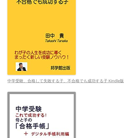
中学受験、合格して失敗する子、不合格でも成功する子 Kindle版