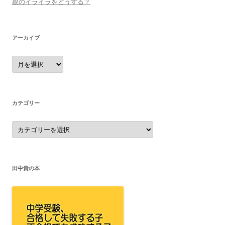
親のイライラをどうする？
アーカイブ
ア
ー
カ
イ
ブ
カテゴリー
カ
テ
ゴ
リ
ー
田中貴の本