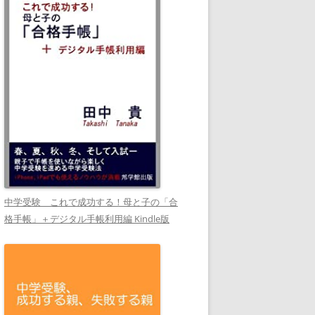
中学受験 これで成功する！母と子の「合
格手帳」＋デジタル手帳利用編 Kindle版