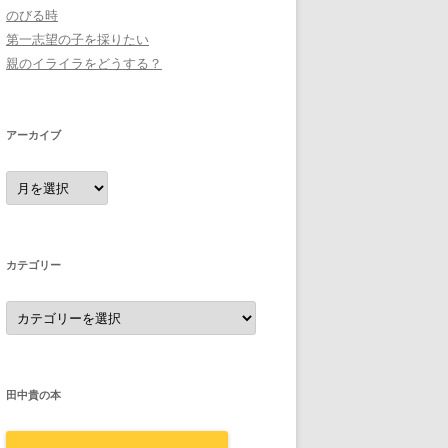
のびる時
第一志望の子を採りたい
親のイライラをどうする？
アーカイブ
ア
ー
カ
イ
ブ
カテゴリー
カ
テ
ゴ
リ
ー
田中貴の本