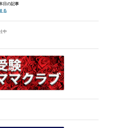
本日の記事
まる
社中