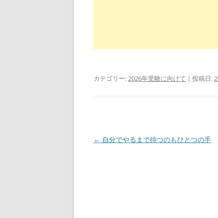
カテゴリー:
2026年受験に向けて
| 投稿日:
投
←
自分でやるまで待つのもひとつの手
稿
ナ
ビ
ゲ
ー