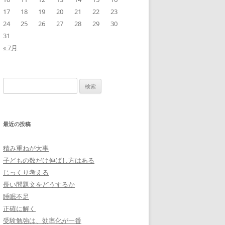
17
18
19
20
21
22
23
24
25
26
27
28
29
30
31
« 7月
検
索:
最近の投稿
積み重ねが大事
子どもの数だけ伸ばし方はある
じっくり考える
長い問題文をどうするか
睡眠不足
正確に解く
受験勉強は、効率化が一番