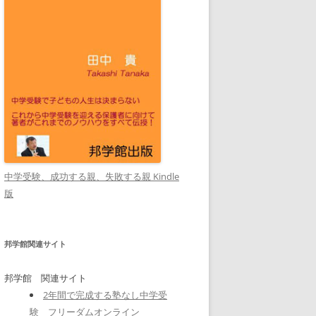
中学受験、成功する親、失敗する親 Kindle
版
邦学館関連サイト
邦学館 関連サイト
2年間で完成する塾なし中学受
験 フリーダムオンライン