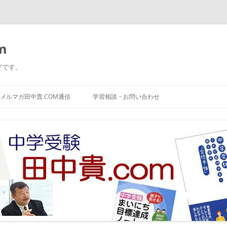
m
グです。
コ
ン
メルマガ田中貴.COM通信
学習相談・お問い合わせ
テ
ン
ツ
へ
ス
キ
ッ
プ