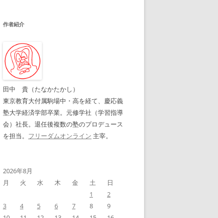
作者紹介
田中 貴（たなかたかし）
東京教育大付属駒場中・高を経て、慶応義
塾大学経済学部卒業。元修学社（学習指導
会）社長。退任後複数の塾のプロデュース
を担当。
フリーダムオンライン
主宰。
2026年8月
月
火
水
木
金
土
日
1
2
3
4
5
6
7
8
9
10
11
12
13
14
15
16