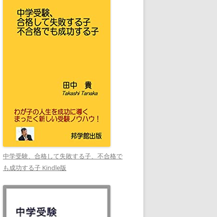
中学受験、合格して失敗する子、不合格で
も成功する子 Kindle版