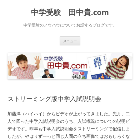
中学受験 田中貴.com
中学受験のノウハウについてお話するブログです。
コ
メニュー
ン
テ
ン
ツ
へ
ス
キ
ッ
プ
ストリーミング版中学入試説明会
加藤洋（ハイハイ）からビデオが上がってきました。先月、二
人で回った中学入試説明会のうち、入試概況についての説明ビ
デオです。昨年も中学入試説明会をストリーミングで配信しま
したが、やはりずーっと同じ人間の立ち画像ではおもしろくな