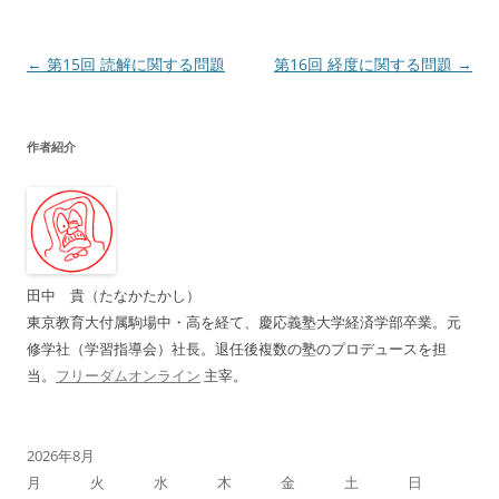
投
←
第15回 読解に関する問題
第16回 経度に関する問題
→
稿
ナ
作者紹介
ビ
ゲ
ー
シ
ョ
田中 貴（たなかたかし）
ン
東京教育大付属駒場中・高を経て、慶応義塾大学経済学部卒業。元
修学社（学習指導会）社長。退任後複数の塾のプロデュースを担
当。
フリーダムオンライン
主宰。
2026年8月
月
火
水
木
金
土
日