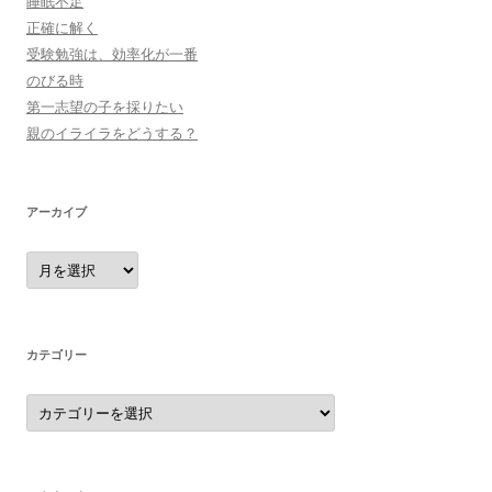
睡眠不足
正確に解く
受験勉強は、効率化が一番
のびる時
第一志望の子を採りたい
親のイライラをどうする？
アーカイブ
ア
ー
カ
イ
ブ
カテゴリー
カ
テ
ゴ
リ
ー