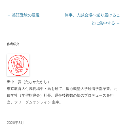
投
←
英語受験の浸透
無事、入試会場へ送り届けるこ
稿
とに集中する
→
ナ
ビ
作者紹介
ゲ
ー
シ
ョ
ン
田中 貴（たなかたかし）
東京教育大付属駒場中・高を経て、慶応義塾大学経済学部卒業。元
修学社（学習指導会）社長。退任後複数の塾のプロデュースを担
当。
フリーダムオンライン
主宰。
2026年8月