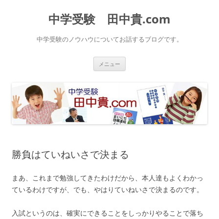
中学受験 田中貴.com
中学受験のノウハウについてお話するブログです。
コ
メニュー
ン
テ
ン
ツ
へ
ス
キ
ッ
プ
勝負はていねいさで決まる
まあ、これまで勉強してきたわけだから、本人達もよくわかっ
ているわけですが、でも、やはりていねいさで決まるのです。
入試というのは、確実にできることをしっかりやることで落ち