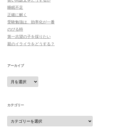
睡眠不足
正確に解く
受験勉強は、効率化が一番
のびる時
第一志望の子を採りたい
親のイライラをどうする？
アーカイブ
ア
ー
カ
イ
ブ
カテゴリー
カ
テ
ゴ
リ
ー