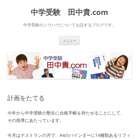
中学受験 田中貴.com
中学受験のノウハウについてお話するブログです。
コ
メニュー
ン
テ
ン
ツ
へ
ス
キ
ッ
プ
計画をたてる
今年から中学受験の塾生に合格手帳を持たせることにして、
その指導にあたっています。
今月はテストランの月で、A4のバインダーに14種類あるリフィ