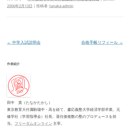
2006年2月13日
|
投稿者:
tanaka-admin
投
←
中学入試説明会
合格手帳リフィール
→
稿
ナ
作者紹介
ビ
ゲ
ー
シ
ョ
田中 貴（たなかたかし）
ン
東京教育大付属駒場中・高を経て、慶応義塾大学経済学部卒業。元
修学社（学習指導会）社長。退任後複数の塾のプロデュースを担
当。
フリーダムオンライン
主宰。