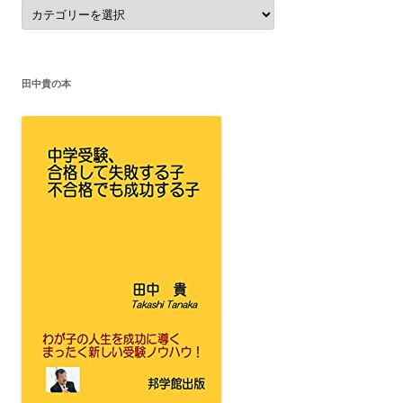
カ
テ
ゴ
リ
ー
田中貴の本