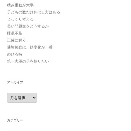
積み重ねが大事
子どもの数だけ伸ばし方はある
じっくり考える
長い問題文をどうするか
睡眠不足
正確に解く
受験勉強は、効率化が一番
のびる時
第一志望の子を採りたい
アーカイブ
ア
ー
カ
イ
ブ
カテゴリー