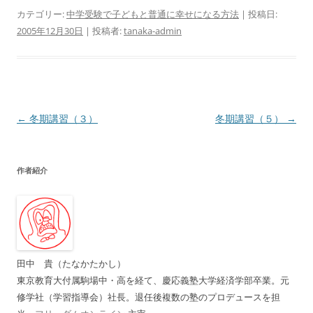
カテゴリー:
中学受験で子どもと普通に幸せになる方法
| 投稿日:
2005年12月30日
|
投稿者:
tanaka-admin
投
←
冬期講習（３）
冬期講習（５）
→
稿
ナ
作者紹介
ビ
ゲ
ー
シ
ョ
田中 貴（たなかたかし）
ン
東京教育大付属駒場中・高を経て、慶応義塾大学経済学部卒業。元
修学社（学習指導会）社長。退任後複数の塾のプロデュースを担