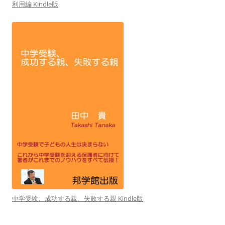
利用編 Kindle版
中学受験、成功する親、失敗する親 Kindle版