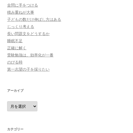
全問に手をつける
積み重ねが大事
子どもの数だけ伸ばし方はある
じっくり考える
長い問題文をどうするか
睡眠不足
正確に解く
受験勉強は、効率化が一番
のびる時
第一志望の子を採りたい
アーカイブ
ア
ー
カ
イ
ブ
カテゴリー