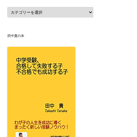
カ
テ
ゴ
リ
ー
田中貴の本