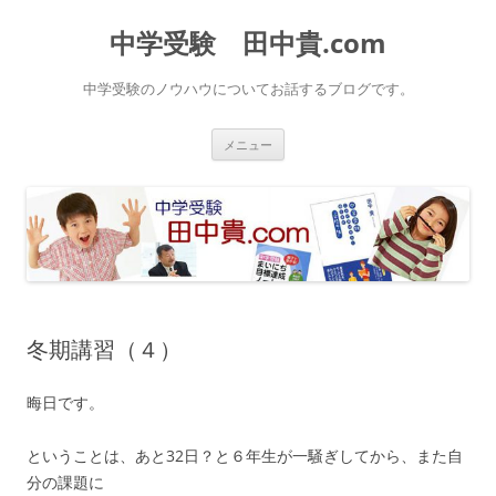
中学受験 田中貴.com
中学受験のノウハウについてお話するブログです。
コ
メニュー
ン
テ
ン
ツ
へ
ス
キ
ッ
プ
冬期講習（４）
晦日です。
ということは、あと32日？と６年生が一騒ぎしてから、また自
分の課題に