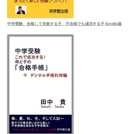
中学受験、合格して失敗する子、不合格でも成功する子 Kindle版