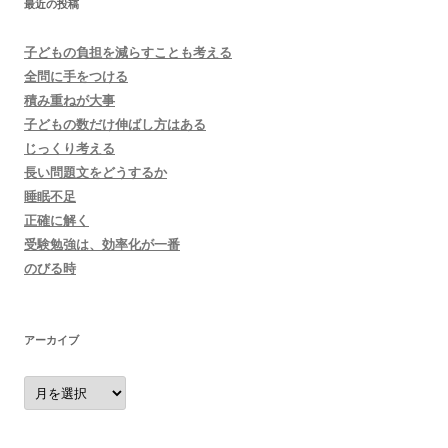
最近の投稿
子どもの負担を減らすことも考える
全問に手をつける
積み重ねが大事
子どもの数だけ伸ばし方はある
じっくり考える
長い問題文をどうするか
睡眠不足
正確に解く
受験勉強は、効率化が一番
のびる時
アーカイブ
ア
ー
カ
イ
ブ