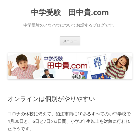
中学受験 田中貴.com
中学受験のノウハウについてお話するブログです。
コ
メニュー
ン
テ
ン
ツ
へ
ス
キ
ッ
プ
オンラインは個別がやりやすい
コロナの休校に備えて、狛江市内に10あるすべての小中学校で
4月30日と、6日と7日の3日間、小学3年生以上を対象に行われ
たそうです。