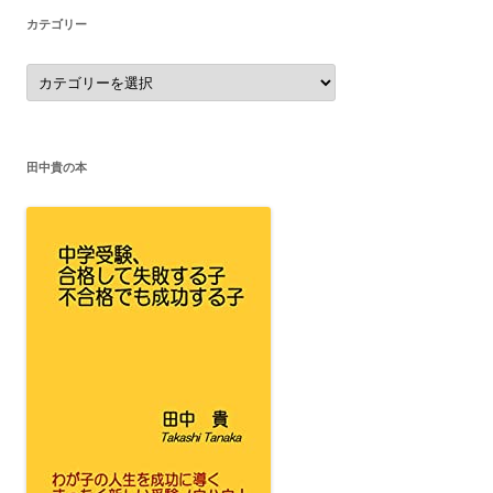
カテゴリー
カ
テ
ゴ
リ
ー
田中貴の本