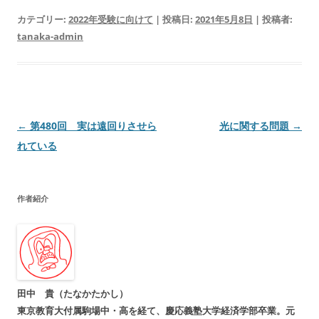
カテゴリー:
2022年受験に向けて
| 投稿日:
2021年5月8日
|
投稿者:
tanaka-admin
投
←
第480回 実は遠回りさせら
光に関する問題
→
稿
れている
ナ
ビ
作者紹介
ゲ
ー
シ
ョ
ン
田中 貴（たなかたかし）
東京教育大付属駒場中・高を経て、慶応義塾大学経済学部卒業。元