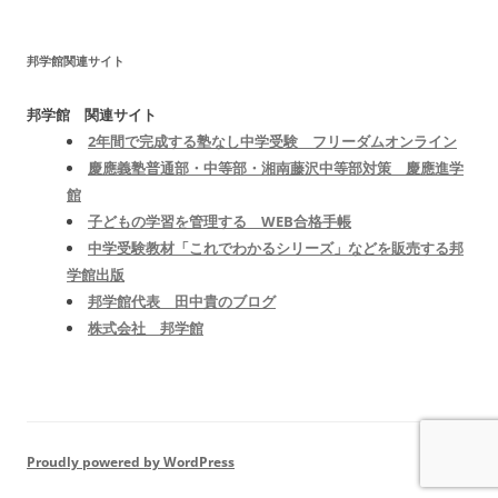
邦学館関連サイト
邦学館 関連サイト
2年間で完成する塾なし中学受験 フリーダムオンライン
慶應義塾普通部・中等部・湘南藤沢中等部対策 慶應進学
館
子どもの学習を管理する WEB合格手帳
中学受験教材「これでわかるシリーズ」などを販売する邦
学館出版
邦学館代表 田中貴のブログ
株式会社 邦学館
Proudly powered by WordPress