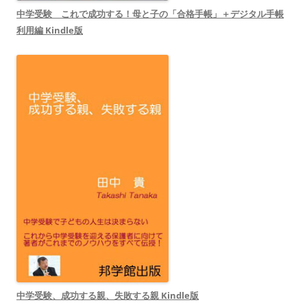
中学受験 これで成功する！母と子の「合格手帳」＋デジタル手帳
利用編 Kindle版
中学受験、成功する親、失敗する親 Kindle版