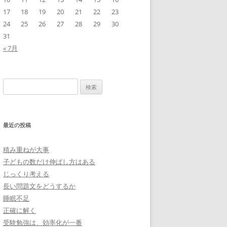
17
18
19
20
21
22
23
24
25
26
27
28
29
30
31
« 7月
検
索:
最近の投稿
積み重ねが大事
子どもの数だけ伸ばし方はある
じっくり考える
長い問題文をどうするか
睡眠不足
正確に解く
受験勉強は、効率化が一番