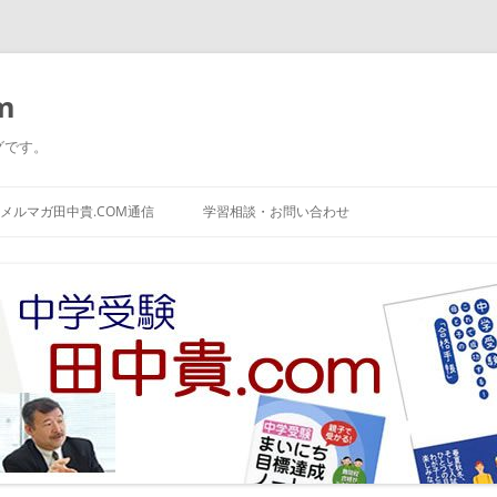
m
グです。
コ
ン
メルマガ田中貴.COM通信
学習相談・お問い合わせ
テ
ン
ツ
へ
ス
キ
ッ
プ