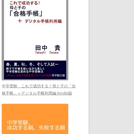
中学受験 これで成功する！母と子の「合
格手帳」＋デジタル手帳利用編 Kindle版