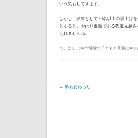
いう気もしてきます。
しかし、結果として70名以上の繰上げ
とすると、やはり書類である程度見越さ
しれませんね。
カテゴリー:
中学受験で子どもと普通に幸せ
投
←
塾も変わった
稿
ナ
ビ
ゲ
ー