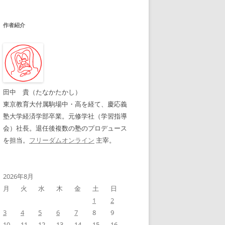
作者紹介
田中 貴（たなかたかし）
東京教育大付属駒場中・高を経て、慶応義
塾大学経済学部卒業。元修学社（学習指導
会）社長。退任後複数の塾のプロデュース
を担当。
フリーダムオンライン
主宰。
2026年8月
月
火
水
木
金
土
日
1
2
3
4
5
6
7
8
9
10
11
12
13
14
15
16