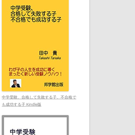
中学受験、合格して失敗する子、不合格で
も成功する子 Kindle版