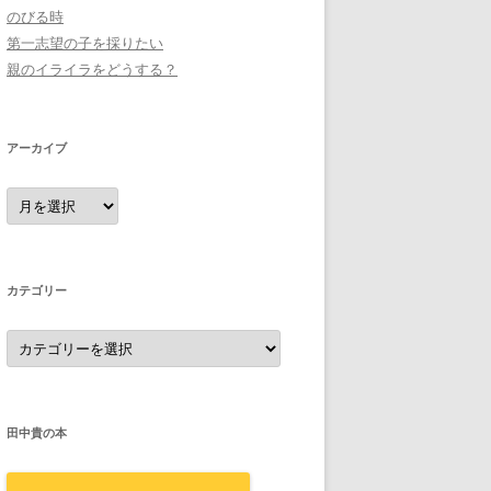
のびる時
第一志望の子を採りたい
親のイライラをどうする？
アーカイブ
ア
ー
カ
イ
ブ
カテゴリー
カ
テ
ゴ
リ
ー
田中貴の本