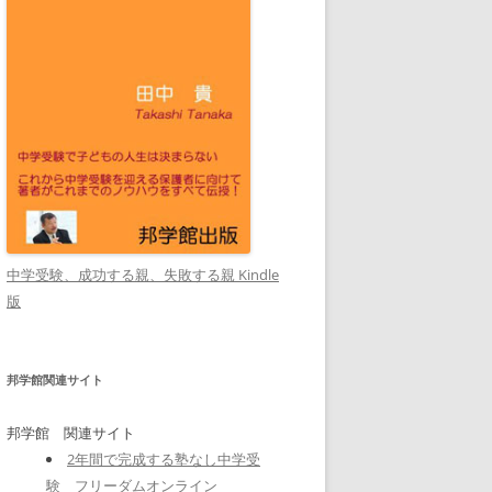
中学受験、成功する親、失敗する親 Kindle
版
邦学館関連サイト
邦学館 関連サイト
2年間で完成する塾なし中学受
験 フリーダムオンライン