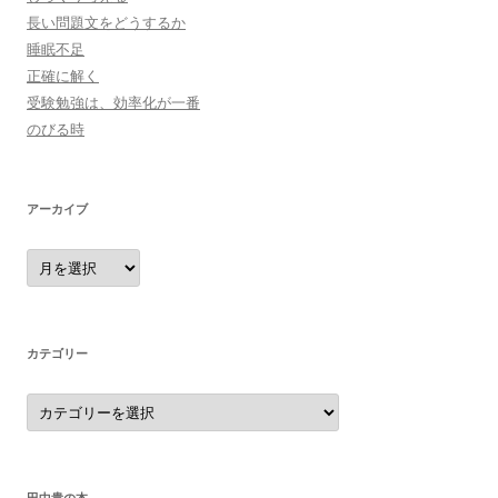
長い問題文をどうするか
睡眠不足
正確に解く
受験勉強は、効率化が一番
のびる時
アーカイブ
ア
ー
カ
イ
ブ
カテゴリー
カ
テ
ゴ
リ
ー
田中貴の本