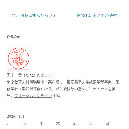
投
←
で、何を出すんだっけ？
第451回 子どもの受験
→
稿
ナ
作者紹介
ビ
ゲ
ー
シ
ョ
田中 貴（たなかたかし）
ン
東京教育大付属駒場中・高を経て、慶応義塾大学経済学部卒業。元
修学社（学習指導会）社長。退任後複数の塾のプロデュースを担
当。
フリーダムオンライン
主宰。
2026年8月
月
火
水
木
金
土
日