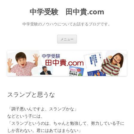
中学受験 田中貴.com
中学受験のノウハウについてお話するブログです。
コ
メニュー
ン
テ
ン
ツ
へ
ス
キ
ッ
プ
スランプと思うな
「調子悪いんですよ、スランプかな」
などという子には、
「スランプというのは、ちゃんと勉強して、努力している子に
しか言わない。君にはあてはまらない」