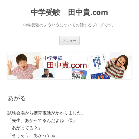
中学受験 田中貴.com
中学受験のノウハウについてお話するブログです。
コ
メニュー
ン
テ
ン
ツ
へ
ス
キ
ッ
プ
あがる
試験会場から携帯電話がかかりました。
「先生、あがってるんだよね、僕」
「あがってる？」
「そうそう、あがってる」