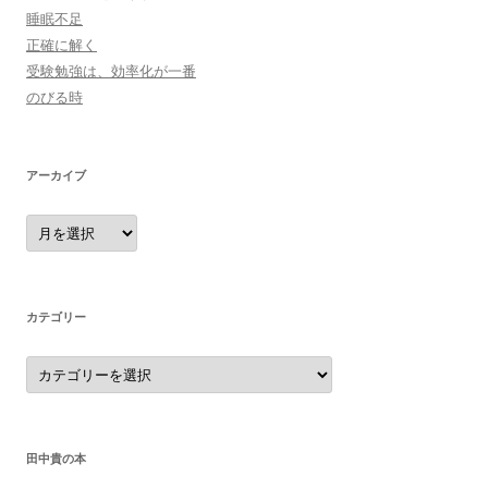
睡眠不足
正確に解く
受験勉強は、効率化が一番
のびる時
アーカイブ
ア
ー
カ
イ
ブ
カテゴリー
カ
テ
ゴ
リ
ー
田中貴の本