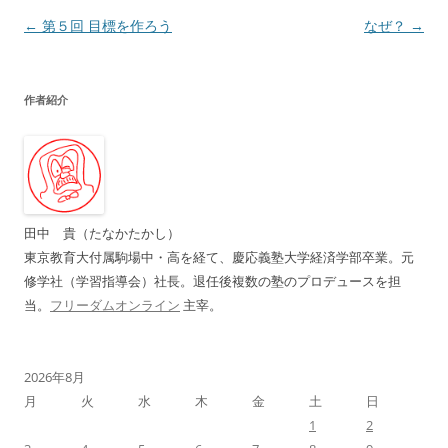
投
←
第５回 目標を作ろう
なぜ？
→
稿
ナ
作者紹介
ビ
ゲ
ー
シ
ョ
田中 貴（たなかたかし）
ン
東京教育大付属駒場中・高を経て、慶応義塾大学経済学部卒業。元
修学社（学習指導会）社長。退任後複数の塾のプロデュースを担
当。
フリーダムオンライン
主宰。
2026年8月
月
火
水
木
金
土
日
1
2