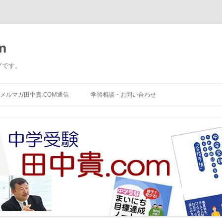
m
グです。
コ
ン
メルマガ田中貴.COM通信
学習相談・お問い合わせ
テ
ン
ツ
へ
ス
キ
ッ
プ