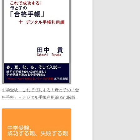
中学受験 これで成功する！母と子の「合
格手帳」＋デジタル手帳利用編 Kindle版