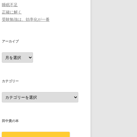
睡眠不足
正確に解く
受験勉強は、効率化が一番
アーカイブ
ア
ー
カ
イ
ブ
カテゴリー
カ
テ
ゴ
リ
ー
田中貴の本