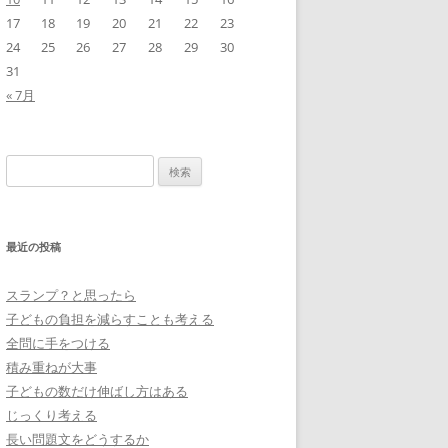
17
18
19
20
21
22
23
24
25
26
27
28
29
30
31
« 7月
検
索:
最近の投稿
スランプ？と思ったら
子どもの負担を減らすことも考える
全問に手をつける
積み重ねが大事
子どもの数だけ伸ばし方はある
じっくり考える
長い問題文をどうするか