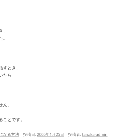
き、
た。
話すとき、
いたら
せん。
ることです。
になる方法
| 投稿日:
2005年1月25日
|
投稿者:
tanaka-admin