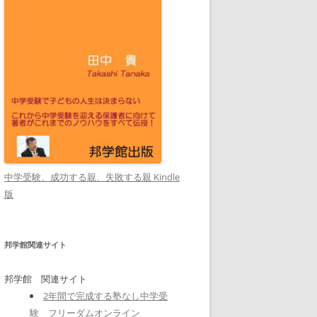
中学受験、成功する親、失敗する親 Kindle
版
邦学館関連サイト
邦学館 関連サイト
2年間で完成する塾なし中学受
験 フリーダムオンライン