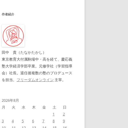
作者紹介
田中 貴（たなかたかし）
東京教育大付属駒場中・高を経て、慶応義
塾大学経済学部卒業。元修学社（学習指導
会）社長。退任後複数の塾のプロデュース
を担当。
フリーダムオンライン
主宰。
2026年8月
月
火
水
木
金
土
日
1
2
3
4
5
6
7
8
9
10
11
12
13
14
15
16