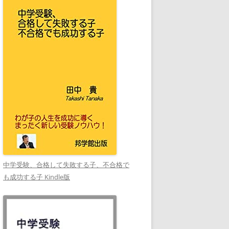
中学受験、合格して失敗する子、不合格で
も成功する子 Kindle版