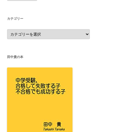
カ
イ
ブ
カテゴリー
カ
テ
ゴ
リ
ー
田中貴の本