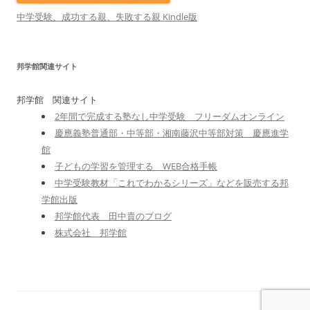
中学受験、成功する親、失敗する親 Kindle版
邦学館関連サイト
邦学館 関連サイト
2年間で完成する塾なし中学受験 フリーダムオンライン
慶應義塾普通部・中等部・湘南藤沢中等部対策 慶應進学
館
子どもの学習を管理する WEB合格手帳
中学受験教材「これでわかるシリーズ」などを販売する邦
学館出版
邦学館代表 田中貴のブログ
株式会社 邦学館