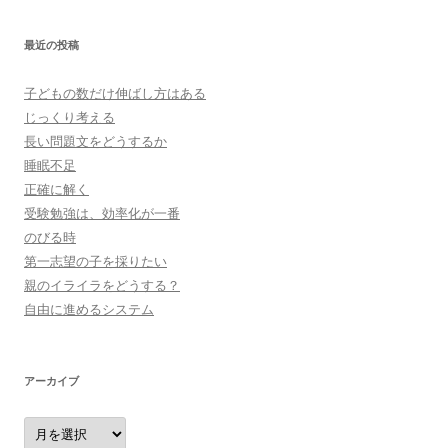
最近の投稿
子どもの数だけ伸ばし方はある
じっくり考える
長い問題文をどうするか
睡眠不足
正確に解く
受験勉強は、効率化が一番
のびる時
第一志望の子を採りたい
親のイライラをどうする？
自由に進めるシステム
アーカイブ
ア
ー