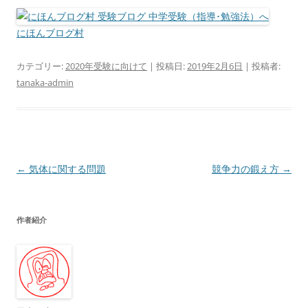
にほんブログ村
カテゴリー:
2020年受験に向けて
| 投稿日:
2019年2月6日
|
投稿者:
tanaka-admin
投
←
気体に関する問題
競争力の鍛え方
→
稿
ナ
作者紹介
ビ
ゲ
ー
シ
ョ