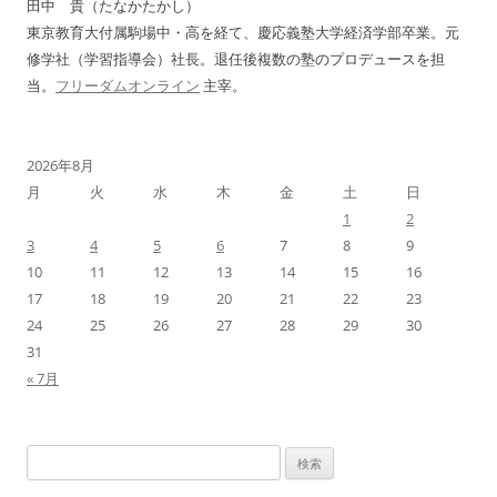
田中 貴（たなかたかし）
ン
東京教育大付属駒場中・高を経て、慶応義塾大学経済学部卒業。元
修学社（学習指導会）社長。退任後複数の塾のプロデュースを担
当。
フリーダムオンライン
主宰。
2026年8月
月
火
水
木
金
土
日
1
2
3
4
5
6
7
8
9
10
11
12
13
14
15
16
17
18
19
20
21
22
23
24
25
26
27
28
29
30
31
« 7月
検
索: