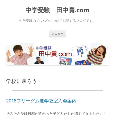
中学受験 田中貴.com
中学受験のノウハウについてお話するブログです。
コ
メニュー
ン
テ
ン
ツ
へ
ス
キ
ッ
プ
学校に戻ろう
2018フリーダム進学教室入会案内
そろそろ受験日程が終わった子どもたちが増えてきました。し