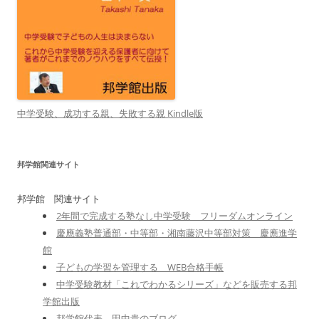
中学受験、成功する親、失敗する親 Kindle版
邦学館関連サイト
邦学館 関連サイト
2年間で完成する塾なし中学受験 フリーダムオンライン
慶應義塾普通部・中等部・湘南藤沢中等部対策 慶應進学
館
子どもの学習を管理する WEB合格手帳
中学受験教材「これでわかるシリーズ」などを販売する邦
学館出版
邦学館代表 田中貴のブログ