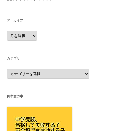
アーカイブ
ア
ー
カ
イ
ブ
カテゴリー
カ
テ
ゴ
リ
ー
田中貴の本