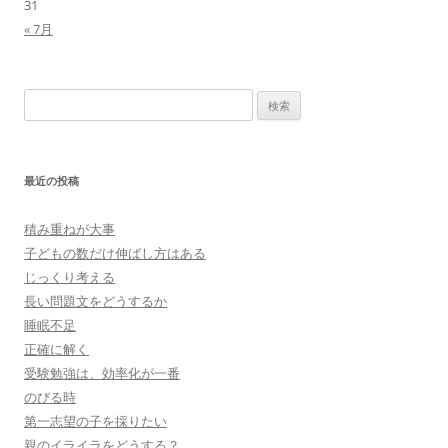
31
« 7月
検
索:
最近の投稿
積み重ねが大事
子どもの数だけ伸ばし方はある
じっくり考える
長い問題文をどうするか
睡眠不足
正確に解く
受験勉強は、効率化が一番
のびる時
第一志望の子を採りたい
親のイライラをどうする？