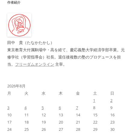
作者紹介
ゲ
ー
シ
ョ
ン
田中 貴（たなかたかし）
東京教育大付属駒場中・高を経て、慶応義塾大学経済学部卒業。元
修学社（学習指導会）社長。退任後複数の塾のプロデュースを担
当。
フリーダムオンライン
主宰。
2026年8月
月
火
水
木
金
土
日
1
2
3
4
5
6
7
8
9
10
11
12
13
14
15
16
17
18
19
20
21
22
23
24
25
26
27
28
29
30