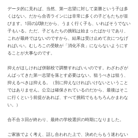
データ的に見れば、当然、第一志望に対して楽勝という子は多
くはない。だから合否ラインには非常に多くの子どもたちが並
びます。1回の試験だから、うまく行く子も、いればそうでない
子もいる。ただ、子どもたちの挑戦は始まったばかりであり、
これが最終ではないのですから、結果は受け止めて次につなげ
ればいい。むしろこの受験が「消化不良」にならないようにす
ることが大事なのです。
抑えがほしければ併願校で調整すればいいのです。わざわざが
んばってきた第一志望を落とす必要はない。狙うべきは狙う、
抑えるべきは抑える。（別に抑えなければいけないということ
ではありません。公立は確保されているのだから、最後はそこ
に行くという前提があれば、すべて挑戦でももちろんかまわな
い。）
合不合３回が終わり、最終の学校選択の時期になりました。
ご家族でよく考え、話し合われた上で、決めたらもう迷わない