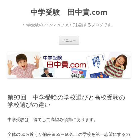
中学受験 田中貴.com
中学受験のノウハウについてお話するブログです。
コ
メニュー
ン
テ
ン
ツ
へ
ス
キ
ッ
プ
第93回 中学受験の学校選びと高校受験の
学校選びの違い
中学受験は、得てして高望み傾向にあります。
全体の60％近くが偏差値55～60以上の学校を第一志望にするの