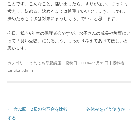
ことです。こんなこと、迷い出したら、きりがない。じっくり
考えて、決める。決めるまでは慎重でいいでしょう。しかし、
決めたらもう後は対策にまっしぐら、でいいと思います。
今日、私も6年生の保護者会ですが、お子さんの成長や教育にと
って「良い受験」になるよう、しっかり考えてあげてほしいと
思います。
カテゴリー:
それでも母親講座
| 投稿日:
2009年11月19日
|
投稿者:
tanaka-admin
投
←
第92回 3回の合不合を比較
冬休みをどう使うか
→
稿
する
ナ
ビ