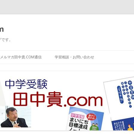
m
グです。
コ
ン
メルマガ田中貴.COM通信
学習相談・お問い合わせ
テ
ン
ツ
へ
ス
キ
ッ
プ