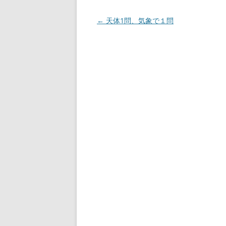
投
←
天体1問、気象で１問
稿
ナ
ビ
ゲ
ー
シ
ョ
ン