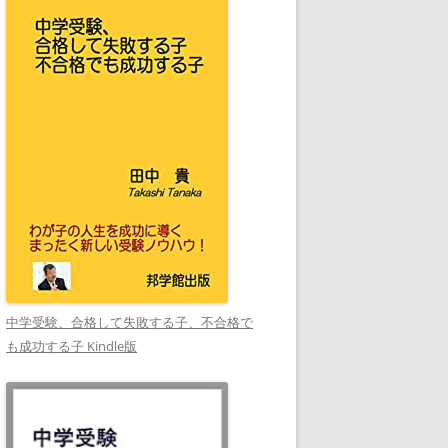
中学受験、合格して失敗する子、不合格で
も成功する子 Kindle版