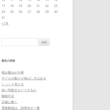
17
18
19
20
21
22
23
24
25
26
27
28
29
30
31
« 7月
検
索:
最近の投稿
積み重ねが大事
子どもの数だけ伸ばし方はある
じっくり考える
長い問題文をどうするか
睡眠不足
正確に解く
受験勉強は、効率化が一番