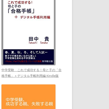
中学受験 これで成功する！母と子の「合
格手帳」＋デジタル手帳利用編 Kindle版