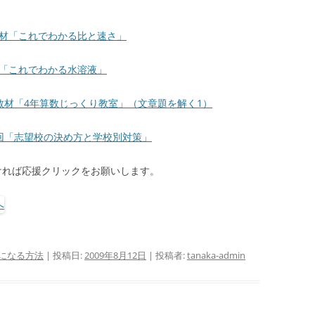
教材「これでわかる比と速さ」
材「これでわかる水溶液」
教材「4年算数じっくり教室」（文章題を解く1）
3回「志望校の決め方と学校別対策」
ければ応援クリックをお願いします。
になる方法
| 投稿日:
2009年8月12日
|
投稿者:
tanaka-admin