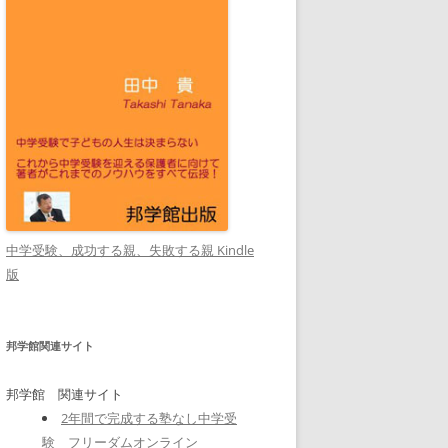
中学受験、成功する親、失敗する親 Kindle
版
邦学館関連サイト
邦学館 関連サイト
2年間で完成する塾なし中学受
験 フリーダムオンライン