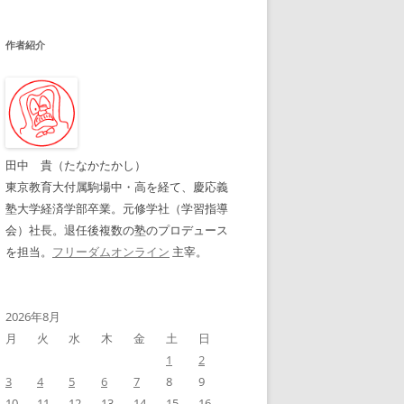
作者紹介
田中 貴（たなかたかし）
東京教育大付属駒場中・高を経て、慶応義
塾大学経済学部卒業。元修学社（学習指導
会）社長。退任後複数の塾のプロデュース
を担当。
フリーダムオンライン
主宰。
2026年8月
月
火
水
木
金
土
日
1
2
3
4
5
6
7
8
9
10
11
12
13
14
15
16