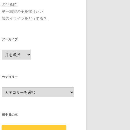
のびる時
第一志望の子を採りたい
親のイライラをどうする？
アーカイブ
ア
ー
カ
イ
ブ
カテゴリー
カ
テ
ゴ
リ
ー
田中貴の本