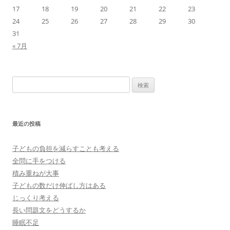
17
18
19
20
21
22
23
24
25
26
27
28
29
30
31
« 7月
検
索:
最近の投稿
子どもの負担を減らすことも考える
全問に手をつける
積み重ねが大事
子どもの数だけ伸ばし方はある
じっくり考える
長い問題文をどうするか
睡眠不足