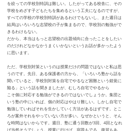
を絞っての学校別特訓は難しい。したがってある校舎に、その
学校をめざす子どもたちを集めるという工夫になるのですが、
すべての学校の学校別特訓があるわけでもないし、また週日は
結局はいろいろな志望校の子が集まるので、学校別の勉強がで
きるわけもない。
だから、本当はもっと志望校の出題傾向に合ったことをしたい
のだけれどなかなかうまくいかないというお話が多かったよう
に思います。
ただ、学校別対策というのは授業だけの問題ではないと私は思
うのです。先日、ある保護者の方から、「いろいろ塾から話を
聞いていると、学校別対策を自宅でやるなど困難という錯覚に
陥る」という話を聞きましたが、むしろ自宅でやるから
こそ個に対応する勉強ができるのではないでしょうか。集団と
いう塾の中にいれば、個の対応はやはり難しい。しかし自宅で
勉強していればそれを生かしていく方法があるはずです。とこ
ろが案外それをやっていない方が多い。なぜかというと、そん
な時間はないからです。週日、塾に通う回数が3回、4回となれ
ば当然そうでしょう。授業に行けば、宿題もでる、復習もあ