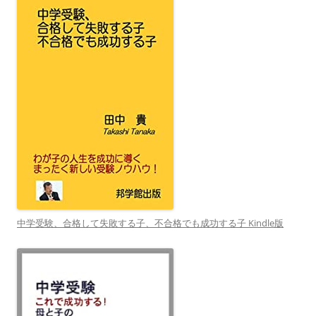
中学受験、合格して失敗する子、不合格でも成功する子 Kindle版