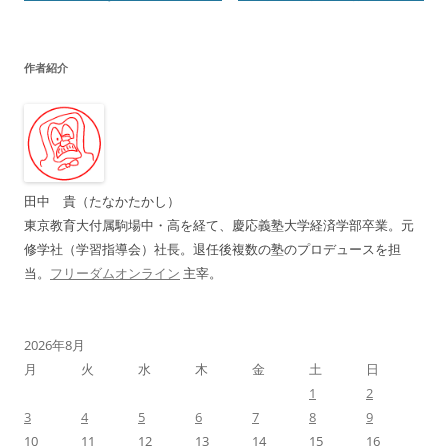
稿
ナ
作者紹介
ビ
ゲ
ー
シ
ョ
田中 貴（たなかたかし）
ン
東京教育大付属駒場中・高を経て、慶応義塾大学経済学部卒業。元
修学社（学習指導会）社長。退任後複数の塾のプロデュースを担
当。
フリーダムオンライン
主宰。
2026年8月
月
火
水
木
金
土
日
1
2
3
4
5
6
7
8
9
10
11
12
13
14
15
16