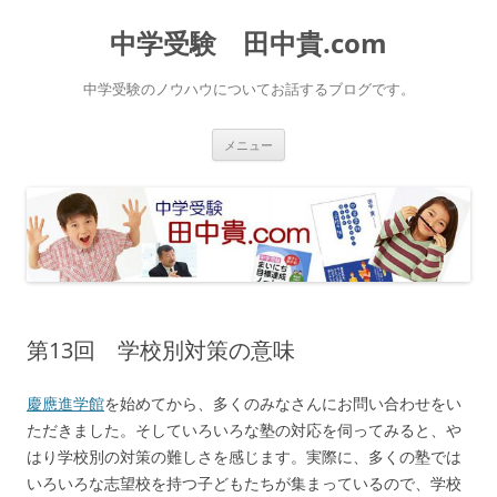
中学受験 田中貴.com
中学受験のノウハウについてお話するブログです。
コ
メニュー
ン
テ
ン
ツ
へ
ス
キ
ッ
プ
第13回 学校別対策の意味
慶應進学館
を始めてから、多くのみなさんにお問い合わせをい
ただきました。そしていろいろな塾の対応を伺ってみると、や
はり学校別の対策の難しさを感じます。実際に、多くの塾では
いろいろな志望校を持つ子どもたちが集まっているので、学校