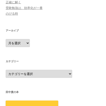
正確に解く
受験勉強は、効率化が一番
のびる時
アーカイブ
ア
ー
カ
イ
ブ
カテゴリー
カ
テ
ゴ
リ
ー
田中貴の本