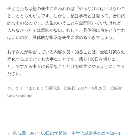
子どもたちは塾の先生に言われれば「やらなければいけないこ
と」ととらえがちです。しかし、塾は学校とは違って、合目的
的なものなのです。先生のいうことを全部聞いていたけれど、
入らなかったでは意味がない。むしろ、具体的に何をどうすれ
ばいいのか、具体的な指示を先生に求めるべきでしょう。
お子さんが学習している内容を良く知ることは、受験対策を効
率化する上でとても大事なことです。残り100日を切りまし
た。ですから本人に必要なことだけを確実にやるようにしてく
ださい。
カテゴリー:
またして母親講座
| 投稿日:
2007年10月29日
|
投稿者:
tanaka-admin
投
←
第12回 あと100日の学習法
中学入試講演会のお知らせ
→