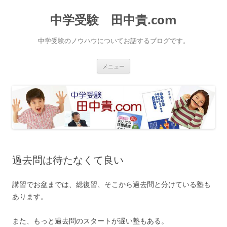
中学受験 田中貴.com
中学受験のノウハウについてお話するブログです。
コ
メニュー
ン
テ
ン
ツ
へ
ス
キ
ッ
プ
過去問は待たなくて良い
講習でお盆までは、総復習、そこから過去問と分けている塾も
あります。
また、もっと過去問のスタートが遅い塾もある。