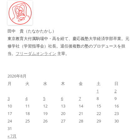
ー
シ
ョ
ン
田中 貴（たなかたかし）
東京教育大付属駒場中・高を経て、慶応義塾大学経済学部卒業。元
修学社（学習指導会）社長。退任後複数の塾のプロデュースを担
当。
フリーダムオンライン
主宰。
2026年8月
月
火
水
木
金
土
日
1
2
3
4
5
6
7
8
9
10
11
12
13
14
15
16
17
18
19
20
21
22
23
24
25
26
27
28
29
30
31
« 7月