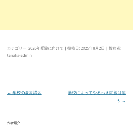
カテゴリー:
2026年受験に向けて
| 投稿日:
2025年8月2日
|
投稿者:
tanaka-admin
投
←
学校の夏期講習
学校によってやるべき問題は違
稿
う
→
ナ
ビ
作者紹介
ゲ