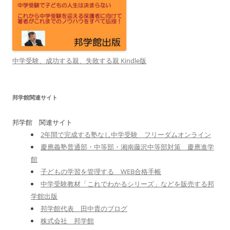
中学受験、成功する親、失敗する親 Kindle版
邦学館関連サイト
邦学館 関連サイト
2年間で完成する塾なし中学受験 フリーダムオンライン
慶應義塾普通部・中等部・湘南藤沢中等部対策 慶應進学
館
子どもの学習を管理する WEB合格手帳
中学受験教材「これでわかるシリーズ」などを販売する邦
学館出版
邦学館代表 田中貴のブログ
株式会社 邦学館