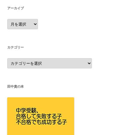
アーカイブ
ア
ー
カ
イ
ブ
カテゴリー
カ
テ
ゴ
リ
ー
田中貴の本