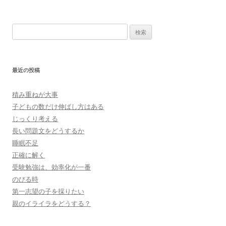
検
索:
最近の投稿
積み重ねが大事
子どもの数だけ伸ばし方はある
じっくり考える
長い問題文をどうするか
睡眠不足
正確に解く
受験勉強は、効率化が一番
のびる時
第一志望の子を採りたい
親のイライラをどうする？