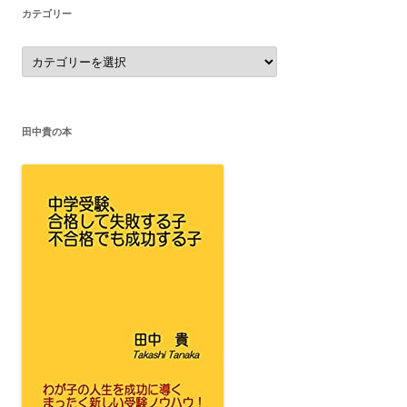
カテゴリー
カ
テ
ゴ
リ
ー
田中貴の本