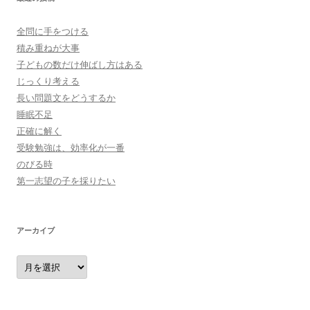
全問に手をつける
積み重ねが大事
子どもの数だけ伸ばし方はある
じっくり考える
長い問題文をどうするか
睡眠不足
正確に解く
受験勉強は、効率化が一番
のびる時
第一志望の子を採りたい
アーカイブ
ア
ー
カ
イ
ブ