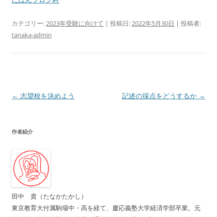
カテゴリー:
2023年受験に向けて
| 投稿日:
2022年5月30日
|
投稿者:
tanaka-admin
投
←
志望校を決めよう
記述の採点をどうするか
→
稿
ナ
作者紹介
ビ
ゲ
ー
シ
ョ
田中 貴（たなかたかし）
ン
東京教育大付属駒場中・高を経て、慶応義塾大学経済学部卒業。元