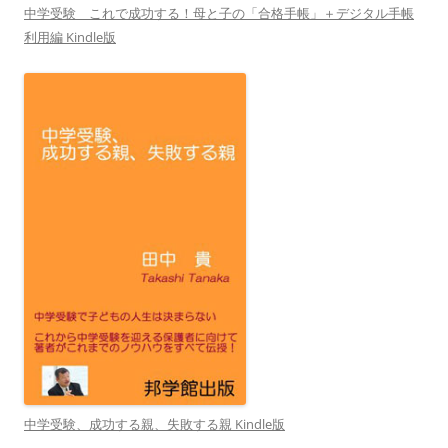
中学受験 これで成功する！母と子の「合格手帳」＋デジタル手帳
利用編 Kindle版
中学受験、成功する親、失敗する親 Kindle版