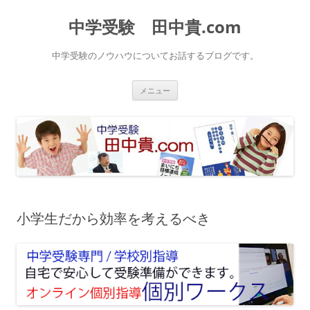
中学受験 田中貴.com
中学受験のノウハウについてお話するブログです。
コ
メニュー
ン
テ
ン
ツ
へ
ス
キ
ッ
プ
小学生だから効率を考えるべき