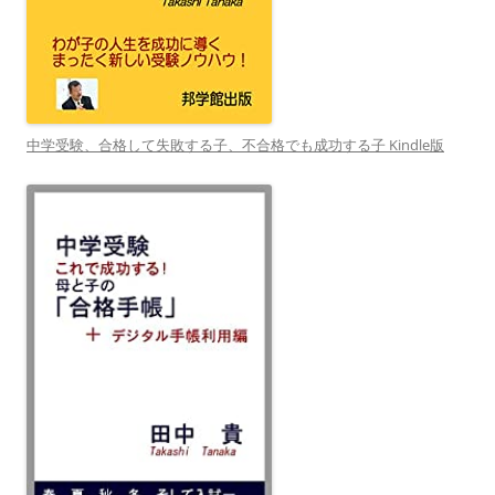
中学受験、合格して失敗する子、不合格でも成功する子 Kindle版