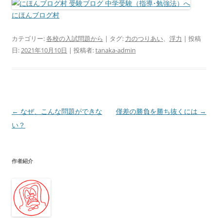
にほんブログ村
カテゴリー:
各校の入試問題から
| タグ:
力のつりあい
、
浮力
| 投稿
日:
2021年10月10日
|
投稿者:
tanaka-admin
投
←
なぜ、こんな問題ができな
僅差の勝負を勝ち抜くには
→
稿
い？
ナ
ビ
作者紹介
ゲ
ー
シ
ョ