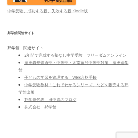
中学受験、成功する親、失敗する親 Kindle版
邦学館関連サイト
邦学館 関連サイト
2年間で完成する塾なし中学受験 フリーダムオンライン
慶應義塾普通部・中等部・湘南藤沢中等部対策 慶應進学
館
子どもの学習を管理する WEB合格手帳
中学受験教材「これでわかるシリーズ」などを販売する邦
学館出版
邦学館代表 田中貴のブログ
株式会社 邦学館