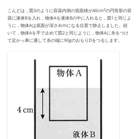
2
こんどは，図3のように容器内側の底面積が40cm
の円筒形の容
器に液体Bを入れ，物体Aを液体Bの中に入れると，図1と同じよ
うに，物体Aは底面が深さ4cmになる位置で静止しました。続
いて，物体Aを手で止めて図2と同じように，物体Aに糸をつけ
て定かっ車に通して糸の端に90gのおもりDをつるします。