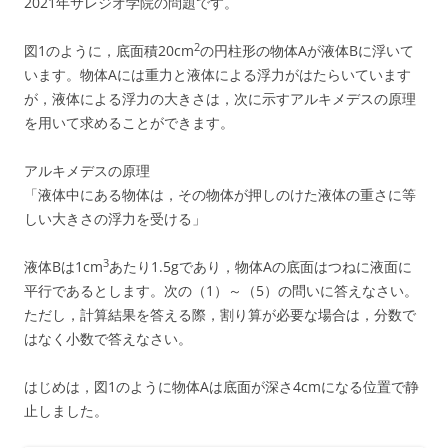
2021年サレジオ学院の問題です。
2
図1のように，底面積20cm
の円柱形の物体Aが液体Bに浮いて
います。物体Aには重力と液体による浮力がはたらいています
が，液体による浮力の大きさは，次に示すアルキメデスの原理
を用いて求めることができます。
アルキメデスの原理
「液体中にある物体は，その物体が押しのけた液体の重さに等
しい大きさの浮力を受ける」
3
液体Bは1cm
あたり1.5gであり，物体Aの底面はつねに液面に
平行であるとします。次の（1）～（5）の問いに答えなさい。
ただし，計算結果を答える際，割り算が必要な場合は，分数で
はなく小数で答えなさい。
はじめは，図1のように物体Aは底面が深さ4cmになる位置で静
止しました。