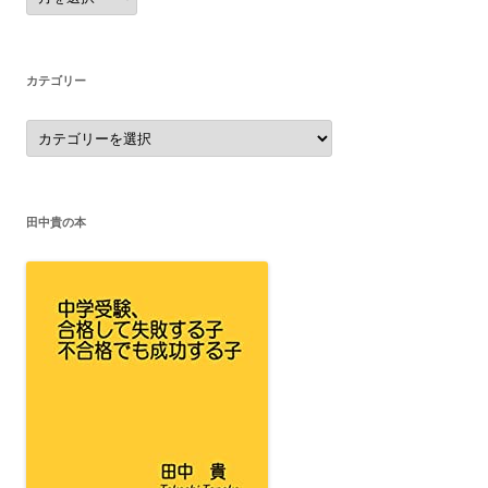
カ
イ
ブ
カテゴリー
カ
テ
ゴ
リ
ー
田中貴の本