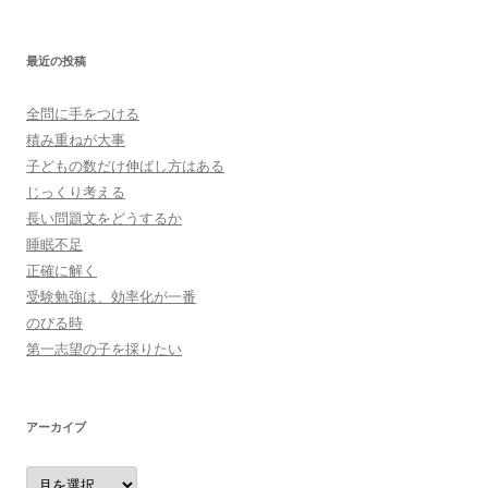
最近の投稿
全問に手をつける
積み重ねが大事
子どもの数だけ伸ばし方はある
じっくり考える
長い問題文をどうするか
睡眠不足
正確に解く
受験勉強は、効率化が一番
のびる時
第一志望の子を採りたい
アーカイブ
ア
ー