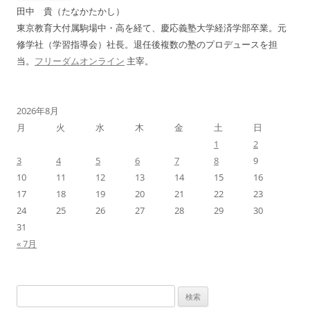
ン
田中 貴（たなかたかし）
東京教育大付属駒場中・高を経て、慶応義塾大学経済学部卒業。元
修学社（学習指導会）社長。退任後複数の塾のプロデュースを担
当。
フリーダムオンライン
主宰。
2026年8月
月
火
水
木
金
土
日
1
2
3
4
5
6
7
8
9
10
11
12
13
14
15
16
17
18
19
20
21
22
23
24
25
26
27
28
29
30
31
« 7月
検
索: