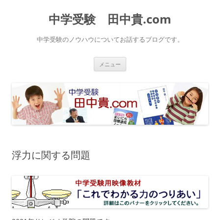
中学受験 田中貴.com
中学受験のノウハウについてお話するブログです。
コ
メニュー
ン
テ
ン
ツ
へ
ス
キ
ッ
プ
浮力に関する問題