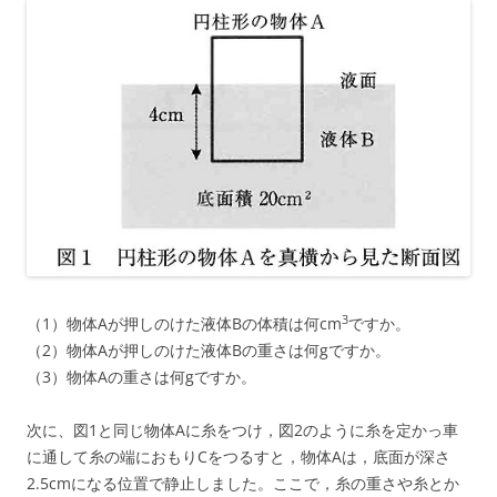
3
（1）物体Aが押しのけた液体Bの体積は何cm
ですか。
（2）物体Aが押しのけた液体Bの重さは何gですか。
（3）物体Aの重さは何gですか。
次に、図1と同じ物体Aに糸をつけ，図2のように糸を定かっ車
に通して糸の端におもりCをつるすと，物体Aは，底面が深さ
2.5cmになる位置で静止しました。ここで，糸の重さや糸とか