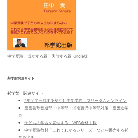
中学受験、成功する親、失敗する親 Kindle版
邦学館関連サイト
邦学館 関連サイト
2年間で完成する塾なし中学受験 フリーダムオンライン
慶應義塾普通部・中等部・湘南藤沢中等部対策 慶應進学
館
子どもの学習を管理する WEB合格手帳
中学受験教材「これでわかるシリーズ」などを販売する邦
学館出版