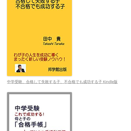
中学受験、合格して失敗する子、不合格でも成功する子 Kindle版