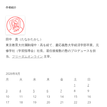
ナ
作者紹介
ビ
ゲ
ー
シ
ョ
田中 貴（たなかたかし）
ン
東京教育大付属駒場中・高を経て、慶応義塾大学経済学部卒業。元
修学社（学習指導会）社長。退任後複数の塾のプロデュースを担
当。
フリーダムオンライン
主宰。
2026年8月
月
火
水
木
金
土
日
1
2
3
4
5
6
7
8
9
10
11
12
13
14
15
16
17
18
19
20
21
22
23