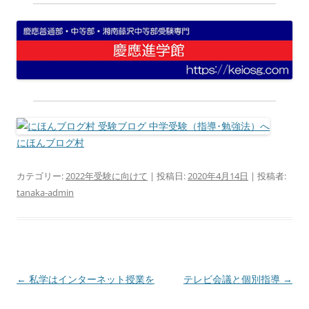
にほんブログ村
カテゴリー:
2022年受験に向けて
| 投稿日:
2020年4月14日
|
投稿者:
tanaka-admin
投
←
私学はインターネット授業を
テレビ会議と個別指導
→
稿