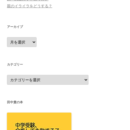
親のイライラをどうする？
アーカイブ
ア
ー
カ
イ
ブ
カテゴリー
カ
テ
ゴ
リ
ー
田中貴の本