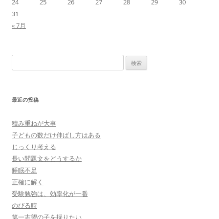
24
25
26
27
28
29
30
31
« 7月
検
索:
最近の投稿
積み重ねが大事
子どもの数だけ伸ばし方はある
じっくり考える
長い問題文をどうするか
睡眠不足
正確に解く
受験勉強は、効率化が一番
のびる時
第一志望の子を採りたい