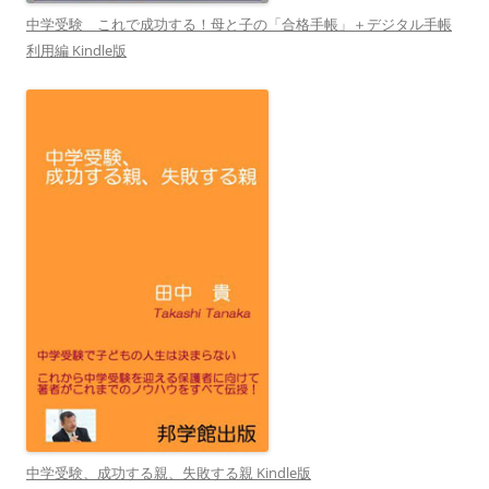
中学受験 これで成功する！母と子の「合格手帳」＋デジタル手帳
利用編 Kindle版
中学受験、成功する親、失敗する親 Kindle版