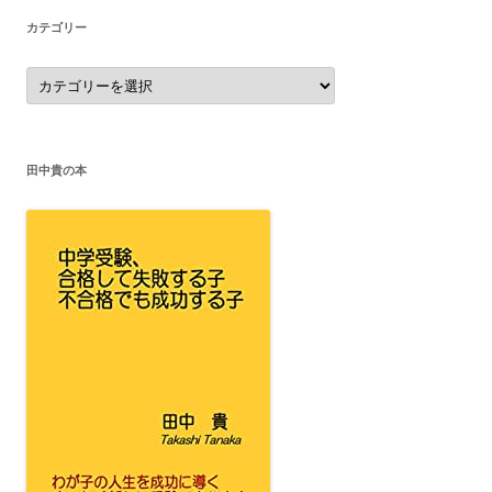
カテゴリー
カ
テ
ゴ
リ
ー
田中貴の本