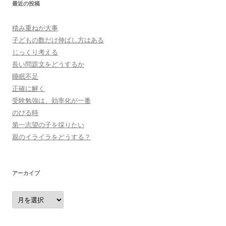
最近の投稿
積み重ねが大事
子どもの数だけ伸ばし方はある
じっくり考える
長い問題文をどうするか
睡眠不足
正確に解く
受験勉強は、効率化が一番
のびる時
第一志望の子を採りたい
親のイライラをどうする？
アーカイブ
ア
ー
カ
イ
ブ