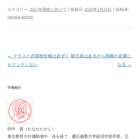
カテゴリー:
2021年受験に向けて
| 投稿日:
2020年3月24日
|
投稿者:
tanaka-admin
投
←
クラスと志望校合格は必ずし
能力差はあるから戦略が必要に
稿
もリンクしない
なる
→
ナ
ビ
作者紹介
ゲ
ー
シ
ョ
ン
田中 貴（たなかたかし）
東京教育大付属駒場中・高を経て、慶応義塾大学経済学部卒業。元