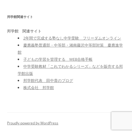
邦学館関連サイト
邦学館 関連サイト
2年間で完成する塾なし中学受験 フリーダムオンライン
慶應義塾普通部・中等部・湘南藤沢中等部対策 慶應進学
館
子どもの学習を管理する WEB合格手帳
中学受験教材「これでわかるシリーズ」などを販売する邦
学館出版
邦学館代表 田中貴のブログ
株式会社 邦学館
Proudly powered by WordPress