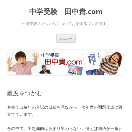
中学受験 田中貴.com
中学受験のノウハウについてお話するブログです。
コ
メニュー
ン
テ
ン
ツ
へ
ス
キ
ッ
プ
難度をつかむ
各校では毎年の入試の成績を見ながら、次年度の問題作成に役
立てています。
その中で、出題傾向はあまり変わらない。例えば国語が一番わ